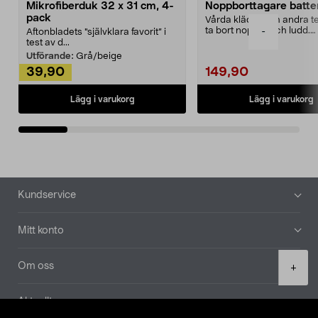
Mikrofiberduk 32 x 31 cm, 4-
Noppborttagare batter
pack
Vårda kläder och andra tex
ta bort noppor och ludd.
-
Aftonbladets "självklara favorit” i
Noppborttagaren fräs...
test av d...
Utförande:
Grå/beige
39,90
149,90
Lägg i varukorg
Lägg i varukorg
Sidfot
Kundservice
Mitt konto
Product
Om oss
+
quantity
Aktuellt