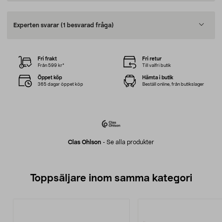
Experten svarar
(1 besvarad fråga)
Fri frakt
Fri retur
Från 599 kr*
Till valfri butik
Öppet köp
Hämta i butik
365 dagar öppet köp
Beställ online, från butikslager
Clas Ohlson
-
Se alla produkter
Toppsäljare inom samma kategori