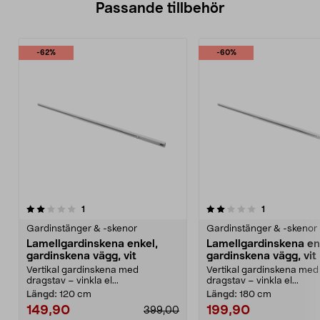
Passande tillbehör
-62%
-60%
2.0av 5 stjärnor
recensioner
recensioner
1
1
Gardinstänger & -skenor
Gardinstänger & -skenor
Lamellgardinskena enkel,
Lamellgardinskena en
gardinskena vägg, vit
gardinskena vägg, vit
Vertikal gardinskena med
Vertikal gardinskena med
dragstav – vinkla el...
dragstav – vinkla el...
Längd:
120 cm
Längd:
180 cm
149,90
199,90
399,00