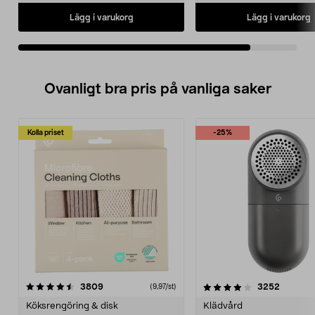
Lägg i varukorg
Lägg i varukorg
Ovanligt bra pris på vanliga saker
Kolla priset
-25%
4.0av 5 stjärnor
recensioner
4.5av 5 stjärnor
recensio
3809
3252
(9,97/st)
Köksrengöring & disk
Klädvård