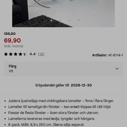
199,90
69,90
(inkl. moms)
4.4
(
13
)
Artikelnr:
41-8114-1
Select
Färg
variant
Vit
Erbjudandet gäller till
2026-12-30
Justera ljusinsläpp med vinklingsbara lameller – finns i flera färger.
Lameller till lamellgardin fönster – kan enkelt klippas till rätt höjd.
Passar de flesta fönster – även stora fönster och uterum.
Lamellerna levereras med kedja, tyngder och hängare.
8-pack. Mått: 8,9 x 250 cm. Skena säljs separat.