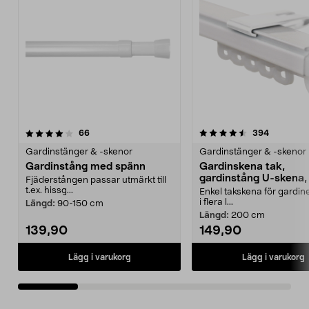
4.5 av 5 stjärnor
recensioner
4.0 av 5 stjärnor
recension
66
394
Gardinstänger & -skenor
Gardinstänger & -skenor
Gardinstång med spänn
Gardinskena tak,
gardinstång U-skena, 
Fjäderstången passar utmärkt till
t.ex. hissg...
Enkel takskena för gardine
i flera l...
Längd:
90-150 cm
Längd:
200 cm
139,90
149,90
Lägg i varukorg
Lägg i varukorg