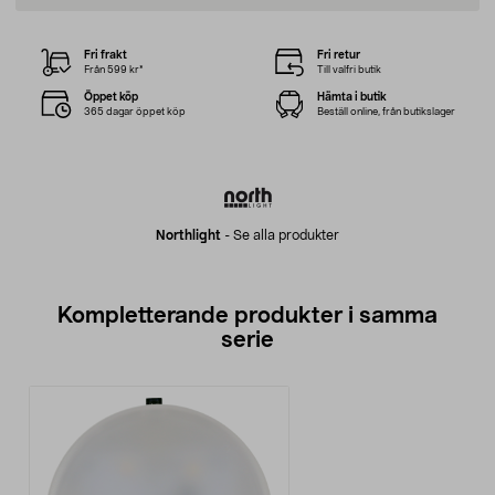
Fri frakt
Fri retur
Från 599 kr*
Till valfri butik
Öppet köp
Hämta i butik
365 dagar öppet köp
Beställ online, från butikslager
Northlight
-
Se alla produkter
Kompletterande produkter i samma
serie