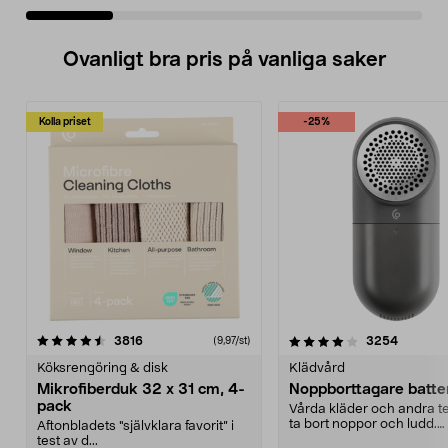
Ovanligt bra pris på vanliga saker
Kolla priset
-25%
4.0av 5 stjärnor
recensioner
4.5av 5 stjärnor
recensio
3816
3254
(9,97/st)
Köksrengöring & disk
Klädvård
Mikrofiberduk 32 x 31 cm, 4-
Noppborttagare batter
pack
Vårda kläder och andra tex
ta bort noppor och ludd.
Aftonbladets "självklara favorit” i
Noppborttagaren fräs...
test av d...