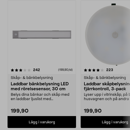
4.0 av 5 stjärnor
recensioner
4.5 av 5 stjärnor
recension
242
223
(199,90/st)
Skåp- & bänkbelysning
Skåp- & bänkbelysning
Laddbar bänkbelysning LED
Laddbar skåpbelysni
med rörelsesensor, 30 cm
fjärrkontroll, 3-pack
Belys dina bänkar och skåp med
Lyser upp i vitrinskåp, på 
en laddbar ljuslist med
husvagnen och på andra 
rörelsesensor. Laddbar LE...
utan väggutta...
199,90
199,90
Lägg i varukorg
Lägg i varukorg