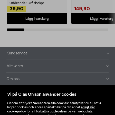
Utförande:
Grå/beige
39,90
149,90
Lägg i varukorg
Lägg i varukorg
Sidfot
Kundservice
Mitt konto
Om oss
Aktuellt
Vi på Clas Ohlson använder cookies
Genom att trycka
”Acceptera alla cookies”
samtycker du till att vi
Våra bolag
lagrar cookies och andra spårtekniker på din enhet
enligt vår
cookiepolicy
för att förbättra upplevelsen på vår webbplats,