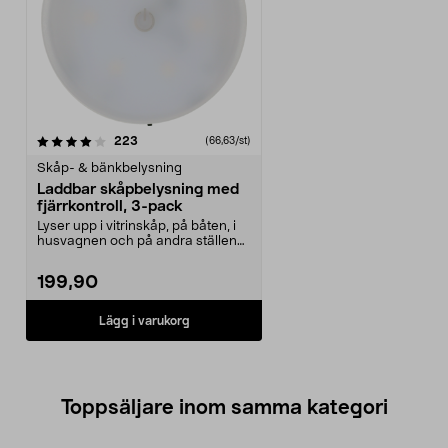
recensioner
223
(66,63/st)
Skåp- & bänkbelysning
Laddbar skåpbelysning med
fjärrkontroll, 3-pack
Lyser upp i vitrinskåp, på båten, i
husvagnen och på andra ställen
utan väggutta...
199,90
Lägg i varukorg
Toppsäljare inom samma kategori