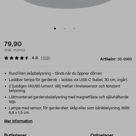
79,90
(inkl. moms)
4.6
(
109
)
Artikelnr:
36-9969
Rund liten skåpbelysning – tänds när du öppnar dörren.
Laddbar lampa för garderob – laddas via USB-C (kabel, 30 cm, ingår).
2 ljuslägen (40/60 lumen). Välj mellan rörelsesensor och konstant
belysning.
Lättmonterad garderobsbelysning med magnetfäste och självhäftande
tejp.
Lampa med sensor, för garderober, skåp eller som bänkbelysning. Mått:
6,8 x 1,5 cm.
Mer information
Butikslager
Onlinelager