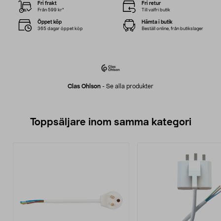
Fri frakt
Fri retur
Från 599 kr*
Till valfri butik
Öppet köp
Hämta i butik
365 dagar öppet köp
Beställ online, från butikslager
Clas Ohlson
-
Se alla produkter
Toppsäljare inom samma kategori