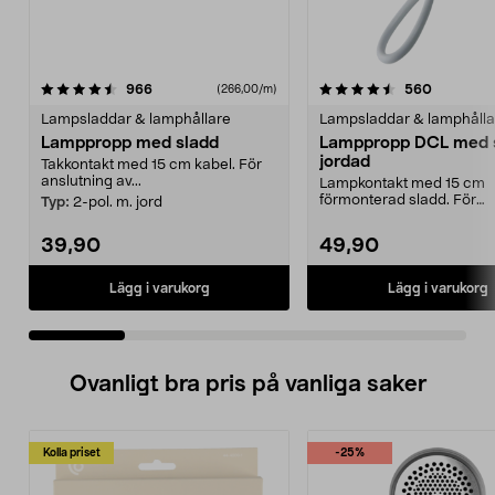
4.5 av 5 stjärnor
recensioner
4.0 av 5 stjärnor
recension
966
560
(266,00/m)
Lampsladdar & lamphållare
Lampsladdar & lamphålla
Lamppropp med sladd
Lamppropp DCL med s
jordad
Takkontakt med 15 cm kabel. För
anslutning av...
Lampkontakt med 15 cm
förmonterad sladd. För
Typ:
2-pol. m. jord
användning med t.ex. tak
som ...
39,90
49,90
Lägg i varukorg
Lägg i varukorg
Ovanligt bra pris på vanliga saker
Kolla priset
-25%