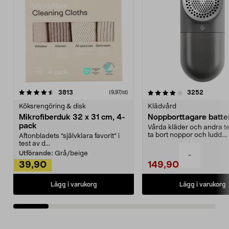
4.0av 5 stjärnor
recensioner
4.5av 5 stjärnor
recensio
3813
3252
(9,97/st)
Köksrengöring & disk
Klädvård
Mikrofiberduk 32 x 31 cm, 4-
Noppborttagare batter
pack
Vårda kläder och andra tex
ta bort noppor och ludd.
Aftonbladets "självklara favorit” i
Noppborttagaren fräs...
test av d...
Utförande:
Grå/beige
-
39,90
149,90
Lägg i varukorg
Lägg i varukorg