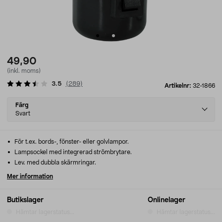
49,90
(inkl. moms)
3.5
(
289
)
Artikelnr:
32-1866
Select
Färg
variant
Svart
För t.ex. bords-, fönster- eller golvlampor.
Lampsockel med integrerad strömbrytare.
Lev. med dubbla skärmringar.
Mer information
Butikslager
Onlinelager
Hämtar lagerstatus...
Hämtar lagerstatus...