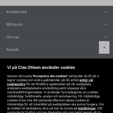
Sidfot
Kundservice
Mitt konto
Om oss
Product
+
Aktuellt
quantity
Våra bolag
Vi på Clas Ohlson använder cookies
Hitta butik
Genom att trycka
”Acceptera alla cookies”
samtycker du till att vi
lagrar cookies och andra spårtekniker på din enhet
enligt vår
cookiepolicy
för att förbättra upplevelsen på vår webbplats,
SE
NO
FI
analysera webbplatsens användning samt anpassa våra
marknadsföringsinsatser. Vi använder fyra kategorier av cookies:
nödvändiga, funktionella, analys och annonsering. För nödvändiga
cookies krävs inte ditt samtycke eftersom dessa cookies är
nödvändiga för att innehållet på webbplatsen ska kunna fungera. Om
du istället vill skräddarsy dina val kan du trycka på
inställningar
. Ditt
samtycke är frivilligt och kan återkallas när som helst genom att du