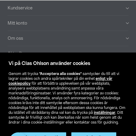
Sidfot
Kundservice
Mitt konto
Om oss
Aktuellt
Vi på Clas Ohlson använder cookies
Våra bolag
Genom att trycka
”Acceptera alla cookies”
samtycker du till att vi
lagrar cookies och andra spårtekniker på din enhet
enligt vår
Hitta butik
cookiepolicy
för att förbättra upplevelsen på vår webbplats,
analysera webbplatsens användning samt anpassa våra
marknadsföringsinsatser. Vi använder fyra kategorier av cookies:
nödvändiga, funktionella, analys och annonsering. För nödvändiga
SE
NO
FI
cookies krävs inte ditt samtycke eftersom dessa cookies är
nödvändiga för att innehållet på webbplatsen ska kunna fungera. Om
du istället vill skräddarsy dina val kan du trycka på
inställningar
. Ditt
samtycke är frivilligt och kan återkallas när som helst genom att du
ändrar i dina cookie-inställningar eller kontaktar oss för guidning.