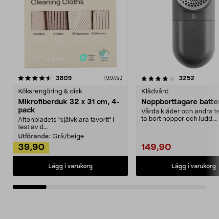
4.0av 5 stjärnor
recensioner
4.5av 5 stjärnor
recensio
3809
3252
(9,97/st)
Köksrengöring & disk
Klädvård
Mikrofiberduk 32 x 31 cm, 4-
Noppborttagare batter
pack
Vårda kläder och andra tex
ta bort noppor och ludd.
Aftonbladets "självklara favorit” i
Noppborttagaren fräs...
test av d...
Utförande:
Grå/beige
39,90
149,90
Lägg i varukorg
Lägg i varukorg