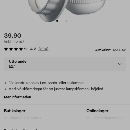
39,90
(inkl. moms)
4.3
(
324
)
Artikelnr:
32-3842
Select
Utförande
variant
E27
För konstruktion av t.ex. bords- eller taklampor.
Med två skärmringar för att justera lampskärmen i höjdled.
Mer information
Butikslager
Onlinelager
Hämtar lagerstatus...
Hämtar lagerstatus...