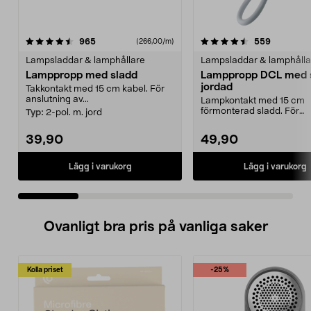
4.5 av 5 stjärnor
recensioner
4.0 av 5 stjärnor
recension
965
559
(266,00/m)
Lampsladdar & lamphållare
Lampsladdar & lamphålla
Lamppropp med sladd
Lamppropp DCL med s
jordad
Takkontakt med 15 cm kabel. För
anslutning av...
Lampkontakt med 15 cm
förmonterad sladd. För
Typ:
2-pol. m. jord
användning med t.ex. tak
som ...
39,90
49,90
Lägg i varukorg
Lägg i varukorg
Ovanligt bra pris på vanliga saker
Kolla priset
-25%