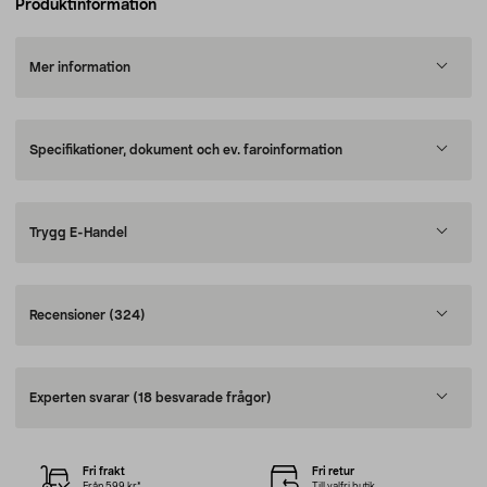
Produktinformation
Mer information
Specifikationer, dokument och ev. faroinformation
Trygg E-Handel
Recensioner
(324)
Experten svarar
(18 besvarade frågor)
Fri frakt
Fri retur
Från 599 kr*
Till valfri butik