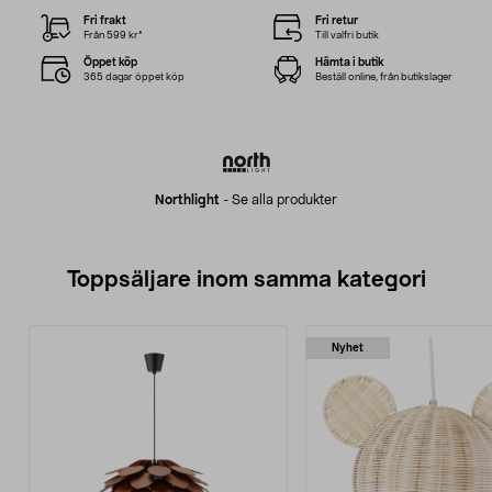
Fri frakt
Fri retur
Från 599 kr*
Till valfri butik
Öppet köp
Hämta i butik
365 dagar öppet köp
Beställ online, från butikslager
Northlight
-
Se alla produkter
Toppsäljare inom samma kategori
Nyhet