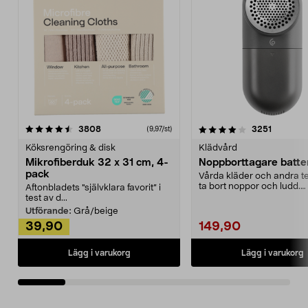
4.0av 5 stjärnor
recensioner
4.5av 5 stjärnor
recensio
3808
3251
(9,97/st)
Köksrengöring & disk
Klädvård
Mikrofiberduk 32 x 31 cm, 4-
Noppborttagare batter
pack
Vårda kläder och andra tex
ta bort noppor och ludd.
Aftonbladets "självklara favorit” i
Noppborttagaren fräs...
test av d...
Utförande:
Grå/beige
39,90
149,90
Lägg i varukorg
Lägg i varukorg