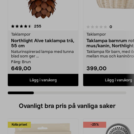
recensioner
4.5 av 5 stjärnor
255
recensioner
0
0.0 av 5 stjärnor
Taklampor
Taklampor
Northlight Alve taklampa trä,
Taklampa barnrum rot
55 cm
mus/kanin, Northlight
Naturinspirerad lampa med tunna
Taklampa för barn, med ör
blad som ger ...
mellan mus och kaninöron
Lampa barnr...
Färg:
Brun
649,00
399,00
Lägg i varukorg
Lägg i varukorg
Ovanligt bra pris på vanliga saker
Kolla priset
-25%