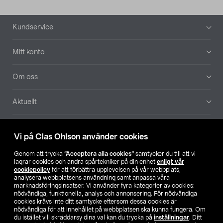
Sidfot
Kundservice
Mitt konto
Om oss
Aktuellt
Våra bolag
Vi på Clas Ohlson använder cookies
Hitta butik
Genom att trycka
”Acceptera alla cookies”
samtycker du till att vi
lagrar cookies och andra spårtekniker på din enhet
enligt vår
cookiepolicy
för att förbättra upplevelsen på vår webbplats,
SE
NO
FI
analysera webbplatsens användning samt anpassa våra
marknadsföringsinsatser. Vi använder fyra kategorier av cookies:
nödvändiga, funktionella, analys och annonsering. För nödvändiga
cookies krävs inte ditt samtycke eftersom dessa cookies är
nödvändiga för att innehållet på webbplatsen ska kunna fungera. Om
du istället vill skräddarsy dina val kan du trycka på
inställningar
. Ditt