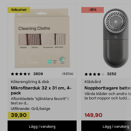
Kolla priset
-25%
4.0av 5 stjärnor
recensioner
4.5av 5 stjärnor
recensio
3809
3252
(9,97/st)
Köksrengöring & disk
Klädvård
Mikrofiberduk 32 x 31 cm, 4-
Noppborttagare batter
pack
Vårda kläder och andra tex
ta bort noppor och ludd.
Aftonbladets "självklara favorit” i
Noppborttagaren fräs...
test av d...
Utförande:
Grå/beige
39,90
149,90
Lägg i varukorg
Lägg i varukorg