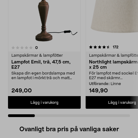
4.5 av 5 stjärnor
4.5 av 5 stjärnor
recensione
172
recensioner
0
Lampskärmar & lampfötter
Lampskärmar & lampfött
Lampfot Emil, trä, 47,5 cm,
Northlight lampskärm 
E27
x 25 cm
Skapa din egen bordslampa med
För lampfot med sockel E
en lampfot i mörkt trä och matt
E27 med skärmr...
mässing. Emil lamp...
Utförande:
Linne
249,00
149,90
Lägg i varukorg
Lägg i varukorg
Ovanligt bra pris på vanliga saker