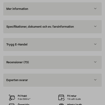
Mer information
Specifikationer, dokument och ev. faroinformation
Trygg E-Handel
Recensioner
(73)
Experten svarar
Fri frakt
Fri retur
Från 599 kr*
Till valfri butik
Öppet köp
Hämta i butik