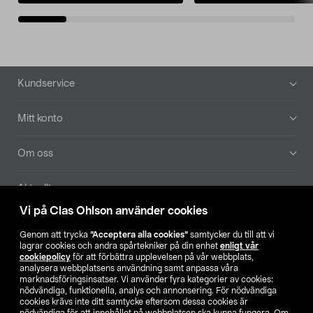
Sidfot
Kundservice
Mitt konto
Om oss
Aktuellt
Vi på Clas Ohlson använder cookies
Våra bolag
Genom att trycka
”Acceptera alla cookies”
samtycker du till att vi
lagrar cookies och andra spårtekniker på din enhet
enligt vår
Hitta butik
cookiepolicy
för att förbättra upplevelsen på vår webbplats,
analysera webbplatsens användning samt anpassa våra
marknadsföringsinsatser. Vi använder fyra kategorier av cookies:
nödvändiga, funktionella, analys och annonsering. För nödvändiga
SE
NO
FI
cookies krävs inte ditt samtycke eftersom dessa cookies är