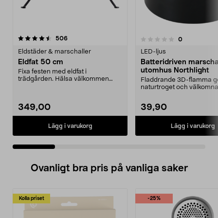
recensioner
5.0 av 5 stjärnor
506
recensioner
0
0.0 av 5 stjärnor
Eldstäder & marschaller
LED-ljus
Eldfat 50 cm
Batteridriven marscha
utomhus Northlight
Fixa festen med eldfat i
trädgården. Hälsa välkommen
Fladdrande 3D-flamma ge
med brasor som värmer och l...
naturtroget och välkomn
sken vid entrén. Batter...
349,00
39,90
Lägg i varukorg
Lägg i varukorg
Ovanligt bra pris på vanliga saker
Kolla priset
-25%