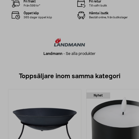
Fri frakt
Fri retur
Från 599 kr*
Till valfri butik
Öppet köp
Hämta i butik
365 dagar öppet köp
Beställ online, från butikslager
Landmann
-
Se alla produkter
Toppsäljare inom samma kategori
Nyhet