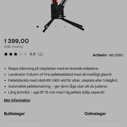
1 399,00
(inkl. moms)
3.0
(
2
)
Artikelnr:
46-2060
Skapa stämning på uteplatsen med en levande eldpelare.
Landmann Column of Fire pelletseldstad med värmetåligt glasrör.
Pelletsfackla med nästintill rökfri eld för altan, uteplats eller trädgård.
Automatisk pelletsmatning – ger jämn låga utan att du justerar.
Lång brinntid – upp till 75 min med 1 kg pellets (säljs separat).
Mer information
Butikslager
Onlinelager
Hämtar lagerstatus...
Hämtar lagerstatus...