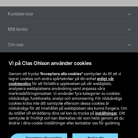
Sidfot
Kundservice
Mitt konto
Om oss
Aktuellt
Vi på Clas Ohlson använder cookies
Genom att trycka
”Acceptera alla cookies”
samtycker du till att vi
Våra bolag
lagrar cookies och andra spårtekniker på din enhet
enligt vår
cookiepolicy
för att förbättra upplevelsen på vår webbplats,
analysera webbplatsens användning samt anpassa våra
Hitta butik
marknadsföringsinsatser. Vi använder fyra kategorier av cookies:
nödvändiga, funktionella, analys och annonsering. För nödvändiga
cookies krävs inte ditt samtycke eftersom dessa cookies är
SE
NO
FI
nödvändiga för att innehållet på webbplatsen ska kunna fungera. Om
du istället vill skräddarsy dina val kan du trycka på
inställningar
. Ditt
samtycke är frivilligt och kan återkallas när som helst genom att du
ändrar i dina cookie-inställningar eller kontaktar oss för guidning.