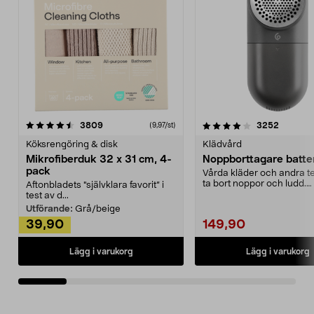
4.0av 5 stjärnor
recensioner
4.5av 5 stjärnor
recensio
3809
3252
(9,97/st)
Köksrengöring & disk
Klädvård
Mikrofiberduk 32 x 31 cm, 4-
Noppborttagare batter
pack
Vårda kläder och andra tex
ta bort noppor och ludd.
Aftonbladets "självklara favorit” i
Noppborttagaren fräs...
test av d...
Utförande:
Grå/beige
39,90
149,90
Lägg i varukorg
Lägg i varukorg