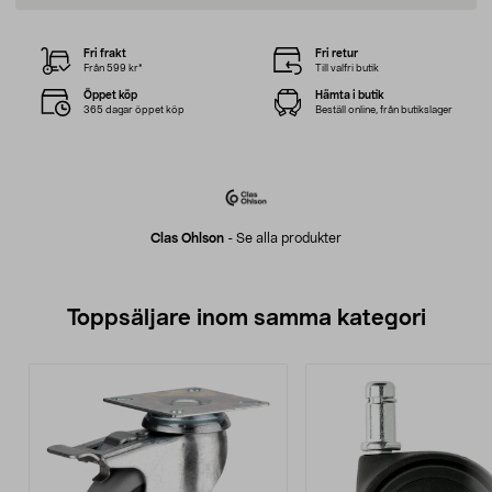
Fri frakt
Fri retur
Från 599 kr*
Till valfri butik
Öppet köp
Hämta i butik
365 dagar öppet köp
Beställ online, från butikslager
Clas Ohlson
-
Se alla produkter
Toppsäljare inom samma kategori