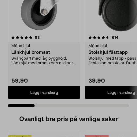
4.5 av 5 stjärnor
recensioner
4.5 av 5 stjärnor
recensione
93
614
Möbelhjul
Möbelhjul
Länkhjul bromsat
Stolshjul fästtapp
Svängbart med låg bygghöjd.
Stolshjul med tapp - pass
Länkhjul med broms och glidlagrat
flesta kontorsstolar. Dubbe
nylonnav. Slitbana...
som rullar lät...
59,90
39,90
Lägg i varukorg
Lägg i varukorg
Ovanligt bra pris på vanliga saker