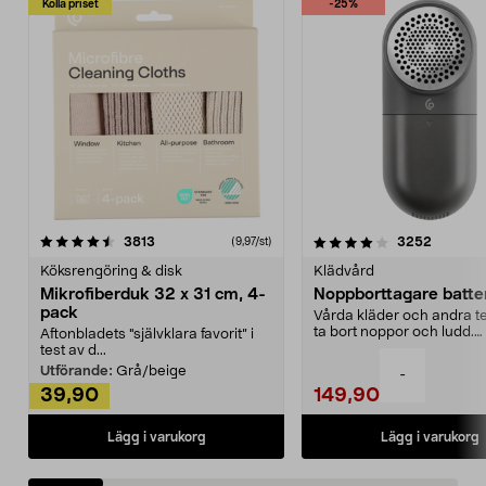
Kolla priset
-25%
4.0av 5 stjärnor
recensioner
4.5av 5 stjärnor
recensio
3813
3252
(9,97/st)
Köksrengöring & disk
Klädvård
Mikrofiberduk 32 x 31 cm, 4-
Noppborttagare batter
pack
Vårda kläder och andra tex
ta bort noppor och ludd.
Aftonbladets "självklara favorit” i
Noppborttagaren fräs...
test av d...
Utförande:
Grå/beige
-
39,90
149,90
Lägg i varukorg
Lägg i varukorg