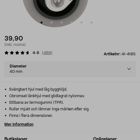
39,90
(inkl. moms)
4.6
(
489
)
Artikelnr:
41-4185
Select
Diameter
variant
40 mm
Svängbart hjul med låg bygghöjd.
Obromsat länkhjul med glidlagrat nylonnav.
Slitbana av termogummi (TPR).
Rullar mjukt och lämnar inga märken efter sig.
Finns i flera dimensioner.
Mer information
Butikslager
Onlinelager