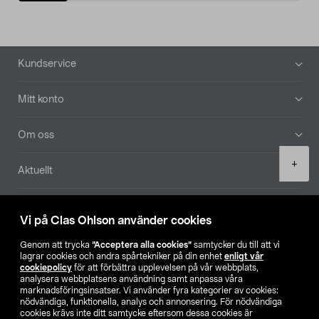
Sidfot
Kundservice
Mitt konto
Om oss
Product
+
Aktuellt
quantity
Våra bolag
Vi på Clas Ohlson använder cookies
Hitta butik
Genom att trycka
”Acceptera alla cookies”
samtycker du till att vi
lagrar cookies och andra spårtekniker på din enhet
enligt vår
cookiepolicy
för att förbättra upplevelsen på vår webbplats,
SE
NO
FI
analysera webbplatsens användning samt anpassa våra
marknadsföringsinsatser. Vi använder fyra kategorier av cookies:
nödvändiga, funktionella, analys och annonsering. För nödvändiga
cookies krävs inte ditt samtycke eftersom dessa cookies är