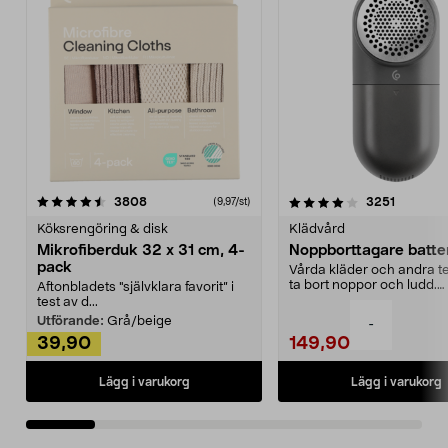
4.0av 5 stjärnor
recensioner
4.5av 5 stjärnor
recensio
3808
3251
(9,97/st)
Köksrengöring & disk
Klädvård
Mikrofiberduk 32 x 31 cm, 4-
Noppborttagare batter
pack
Vårda kläder och andra tex
ta bort noppor och ludd.
Aftonbladets "självklara favorit” i
Noppborttagaren fräs...
test av d...
Utförande:
Grå/beige
-
39,90
149,90
Lägg i varukorg
Lägg i varukorg