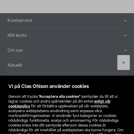
Sidfot
Kundservice
Mitt konto
Om oss
Product
+
Aktuellt
quantity
Våra bolag
Vi på Clas Ohlson använder cookies
Hitta butik
Genom att trycka
”Acceptera alla cookies”
samtycker du till att vi
lagrar cookies och andra spårtekniker på din enhet
enligt vår
cookiepolicy
för att förbättra upplevelsen på vår webbplats,
SE
NO
FI
analysera webbplatsens användning samt anpassa våra
marknadsföringsinsatser. Vi använder fyra kategorier av cookies:
nödvändiga, funktionella, analys och annonsering. För nödvändiga
cookies krävs inte ditt samtycke eftersom dessa cookies är
nödvändiga för att innehållet på webbplatsen ska kunna fungera. Om