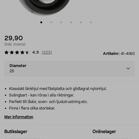
29,90
(inkl. moms)
4.5
(
223
)
Artikelnr:
41-4180
Select
Diameter
variant
25
Klassiskt länkhjul med fästplatta och glidlagrat nylonhjul.
Svängbart - kan röras i alla riktningar.
Perfekt till lådor, scen- och ljudutrustning etc.
Finns i flera olika storlekar.
Mer information
Butikslager
Onlinelager