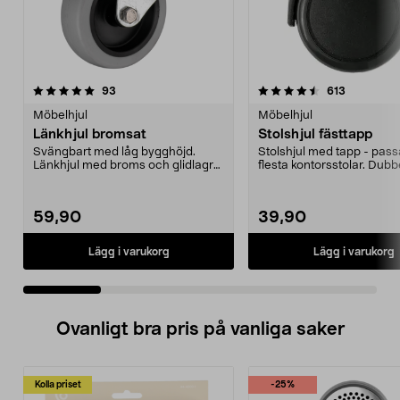
4.5 av 5 stjärnor
recensioner
4.5 av 5 stjärnor
recensione
93
613
Möbelhjul
Möbelhjul
Länkhjul bromsat
Stolshjul fästtapp
Svängbart med låg bygghöjd.
Stolshjul med tapp - pass
Länkhjul med broms och glidlagrat
flesta kontorsstolar. Dubbe
nylonnav. Slitbana...
som rullar lät...
59,90
39,90
Lägg i varukorg
Lägg i varukorg
Ovanligt bra pris på vanliga saker
Kolla priset
-25%