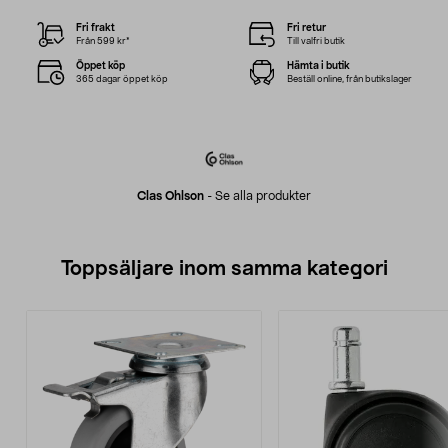
Fri frakt
Fri retur
Från 599 kr*
Till valfri butik
Öppet köp
Hämta i butik
365 dagar öppet köp
Beställ online, från butikslager
Clas Ohlson
-
Se alla produkter
Toppsäljare inom samma kategori