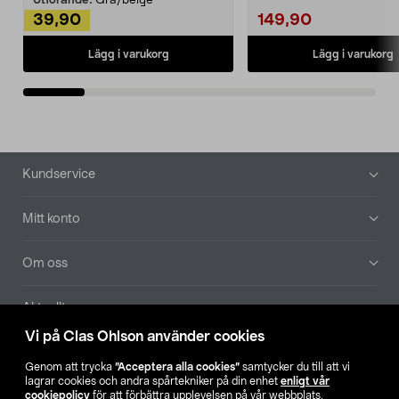
Utförande:
Grå/beige
39,90
149,90
Lägg i varukorg
Lägg i varukorg
Sidfot
Kundservice
Mitt konto
Om oss
Aktuellt
Vi på Clas Ohlson använder cookies
Våra bolag
Genom att trycka
”Acceptera alla cookies”
samtycker du till att vi
lagrar cookies och andra spårtekniker på din enhet
enligt vår
Hitta butik
cookiepolicy
för att förbättra upplevelsen på vår webbplats,