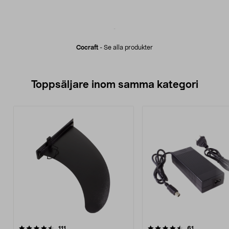
Cocraft
-
Se alla produkter
Toppsäljare inom samma kategori
4.5 av 5 stjärnor
recensioner
4.5 av 5 stjärnor
recensioner
111
61