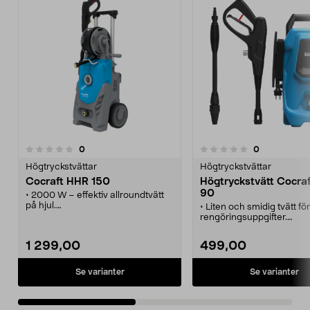
recensioner
recensioner
0
0
0.0 av 5 stjärnor
0.0 av 5 stjärnor
Högtryckstvättar
Högtryckstvättar
Cocraft HHR 150
Högtryckstvätt Cocra
90
• 2000 W – effektiv allroundtvätt
på hjul.
• Liten och smidig tvätt fö
• Cocraft HHR 150 – en kompakt
rengöringsuppgifter.
och lätthanterlig högtryckstvätt.
• Start-/stoppautomatik.
• Manuell slangvinda – för smidig
1 299,00
499,00
förvaring.
• Enkel att flytta runt med den
inbyggda vagnen.
Se varianter
Se varianter
• Standardlans med ställbart
munstycke och turbomunstycke.