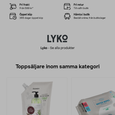
Fri frakt
Fri retur
Från 599 kr*
Till valfri butik
Öppet köp
Hämta i butik
365 dagar öppet köp
Beställ online, från butikslager
Lyko
-
Se alla produkter
Toppsäljare inom samma kategori