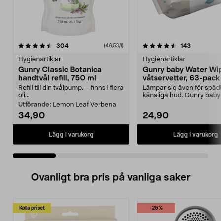
4.5 av 5 stjärnor
recensioner
4.5 av 5 stjärnor
recensione
304
143
(46,53/l)
Hygienartiklar
Hygienartiklar
Gunry Classic Botanica
Gunry baby Water Wi
handtvål refill, 750 ml
våtservetter, 63-pack
Refill till din tvålpump. – finns i flera
Lämpar sig även för spä
oli...
känsliga hud. Gunry baby
Wipes – våtservette...
Utförande:
Lemon Leaf Verbena
34,90
24,90
Lägg i varukorg
Lägg i varukorg
Ovanligt bra pris på vanliga saker
Kolla priset
-25%