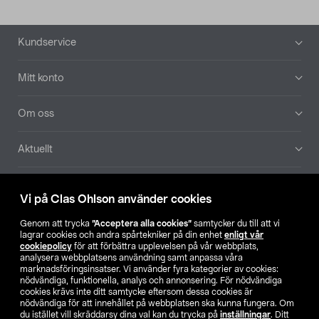
Sidfot
Kundservice
Mitt konto
Om oss
Aktuellt
Våra bolag
Vi på Clas Ohlson använder cookies
Hitta butik
Genom att trycka
”Acceptera alla cookies”
samtycker du till att vi
lagrar cookies och andra spårtekniker på din enhet
enligt vår
cookiepolicy
för att förbättra upplevelsen på vår webbplats,
SE
NO
FI
analysera webbplatsens användning samt anpassa våra
marknadsföringsinsatser. Vi använder fyra kategorier av cookies:
nödvändiga, funktionella, analys och annonsering. För nödvändiga
cookies krävs inte ditt samtycke eftersom dessa cookies är
nödvändiga för att innehållet på webbplatsen ska kunna fungera. Om
du istället vill skräddarsy dina val kan du trycka på
inställningar
. Ditt