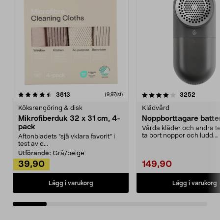
4.0av 5 stjärnor
recensioner
4.5av 5 stjärnor
recensio
3813
3252
(9,97/st)
Köksrengöring & disk
Klädvård
Mikrofiberduk 32 x 31 cm, 4-
Noppborttagare batter
pack
Vårda kläder och andra tex
ta bort noppor och ludd.
Aftonbladets "självklara favorit” i
Noppborttagaren fräs...
test av d...
Utförande:
Grå/beige
39,90
149,90
Lägg i varukorg
Lägg i varukorg