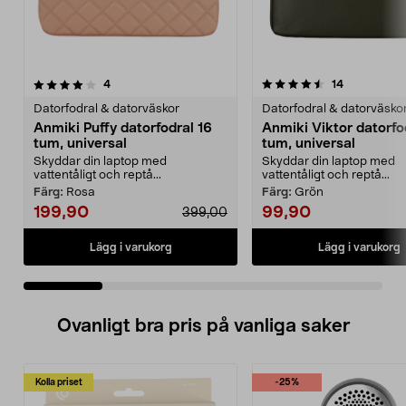
4.5 av 5 stjärnor
recensioner
4.0 av 5 stjärnor
recensioner
4
14
Datorfodral & datorväskor
Datorfodral & datorväsko
Anmiki Puffy datorfodral 16
Anmiki Viktor datorfo
tum, universal
tum, universal
Skyddar din laptop med
Skyddar din laptop med
vattentåligt och reptå...
vattentåligt och reptå...
Färg:
Rosa
Färg:
Grön
199,90
99,90
399,00
Lägg i varukorg
Lägg i varukorg
Ovanligt bra pris på vanliga saker
Kolla priset
-25%