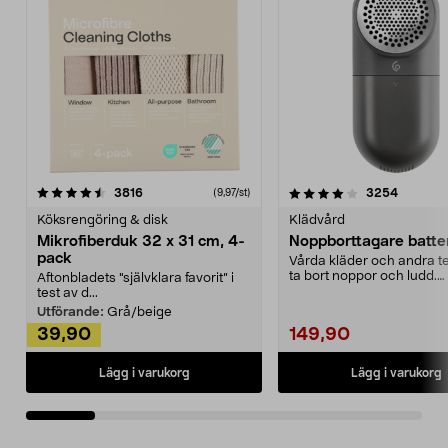
4.0av 5 stjärnor
recensioner
4.5av 5 stjärnor
recensio
3816
3254
(9,97/st)
Köksrengöring & disk
Klädvård
Mikrofiberduk 32 x 31 cm, 4-
Noppborttagare batter
pack
Vårda kläder och andra tex
ta bort noppor och ludd.
Aftonbladets "självklara favorit” i
Noppborttagaren fräs...
test av d...
Utförande:
Grå/beige
39,90
149,90
Lägg i varukorg
Lägg i varukorg