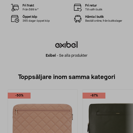
Fri frakt
Fri retur
Från 599 kr*
Till valfri butik
Öppet köp
Hämta i butik
365 dagar öppet köp
Beställ online, från butikslager
Exibel
-
Se alla produkter
Toppsäljare inom samma kategori
-50%
-67%