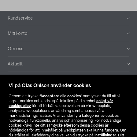
Sidfot
Kundservice
Mitt konto
Om oss
Aktuellt
Våra bolag
Vi på Clas Ohlson använder cookies
Hitta butik
Genom att trycka
”Acceptera alla cookies”
samtycker du till att vi
lagrar cookies och andra spårtekniker på din enhet
enligt vår
cookiepolicy
för att förbättra upplevelsen på vår webbplats,
SE
NO
FI
analysera webbplatsens användning samt anpassa våra
marknadsföringsinsatser. Vi använder fyra kategorier av cookies:
nödvändiga, funktionella, analys och annonsering. För nödvändiga
cookies krävs inte ditt samtycke eftersom dessa cookies är
nödvändiga för att innehållet på webbplatsen ska kunna fungera. Om
du istället vill skräddarsy dina val kan du trycka på
inställningar
. Ditt