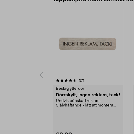
5 av 5 stjärnor
4.5 av 5 stjärnor
recensioner
571
Beslag ytterdörr
Dörrskylt, Ingen reklam, tack!
Undvik oönskad reklam.
Självhäftande - lätt att montera.
Borstat rostfritt stål ...