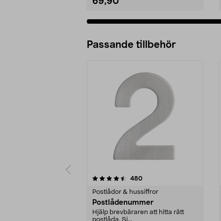
69,90
Passande tillbehör
5av 5 stjärnor
4.5av 5 stjärnor
recensioner
480
Postlådor & hussiffror
Postlådenummer
Hjälp brevbäraren att hitta rätt
postlåda. Sj...