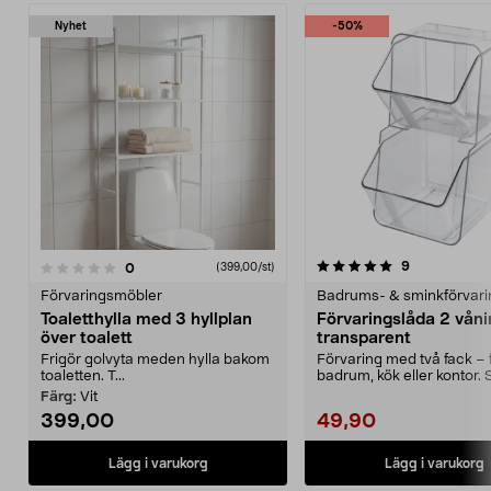
Nyhet
-50%
5.0 av 5 stjärnor
4.5 av 5 stjärnor
recensioner
9
recensioner
0
(399,00/st)
Förvaringsmöbler
Badrums- & sminkförvari
Toaletthylla med 3 hyllplan
Förvaringslåda 2 våni
över toalett
transparent
Frigör golvyta meden hylla bakom
Förvaring med två fack – 
toaletten. T...
badrum, kök eller kontor. S
förvaringslåda i ...
Färg:
Vit
399,00
49,90
Lägg i varukorg
Lägg i varukorg