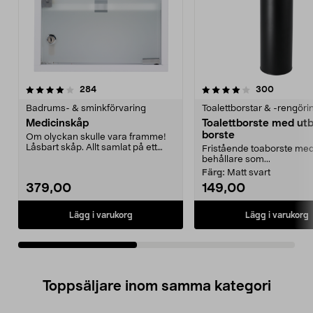
4.0av 5 stjärnor
recensioner
4.0av 5 stjärnor
recension
284
300
Badrums- & sminkförvaring
Toalettborstar & -rengöri
Medicinskåp
Toalettborste med ut
borste
Om olyckan skulle vara framme!
Låsbart skåp. Allt samlat på ett
Fristående toaborste med
ställe.
behållare som...
Färg:
Matt svart
379,00
149,00
Lägg i varukorg
Lägg i varukorg
Toppsäljare inom samma kategori