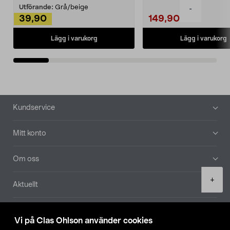
Utförande:
Grå/beige
-
39,90
149,90
Lägg i varukorg
Lägg i varukorg
Sidfot
Kundservice
Mitt konto
Om oss
Product
+
Aktuellt
quantity
Våra bolag
Vi på Clas Ohlson använder cookies