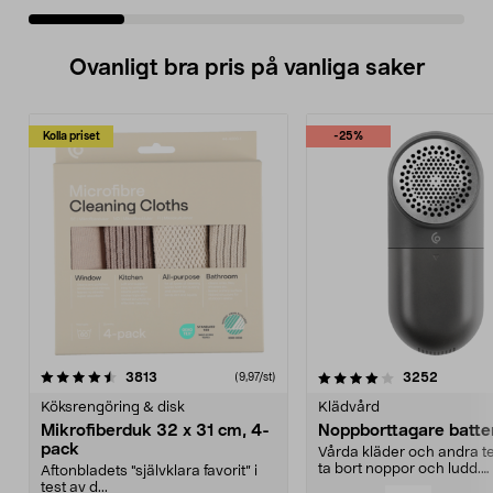
Ovanligt bra pris på vanliga saker
Kolla priset
-25%
4.0av 5 stjärnor
recensioner
4.5av 5 stjärnor
recensio
3813
3252
(9,97/st)
Köksrengöring & disk
Klädvård
Mikrofiberduk 32 x 31 cm, 4-
Noppborttagare batter
pack
Vårda kläder och andra tex
ta bort noppor och ludd.
Aftonbladets "självklara favorit” i
Noppborttagaren fräs...
test av d...