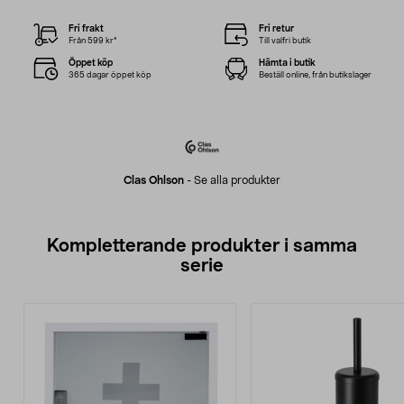
Fri frakt
Fri retur
Från 599 kr*
Till valfri butik
Öppet köp
Hämta i butik
365 dagar öppet köp
Beställ online, från butikslager
Clas Ohlson
-
Se alla produkter
Kompletterande produkter i samma
serie