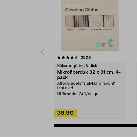
5av 5 stjärnor
4.0av 5 stjärnor
recensioner
3809
Köksrengöring & disk
Mikrofiberduk 32 x 31 cm, 4-
pack
Aftonbladets "självklara favorit” i
test av d...
Utförande:
Grå/beige
39,90
Lägg i varukorg