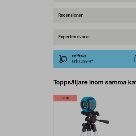
Recensioner
Experten svarar
Fri frakt
Från 599 kr*
Toppsäljare inom samma ka
-20%