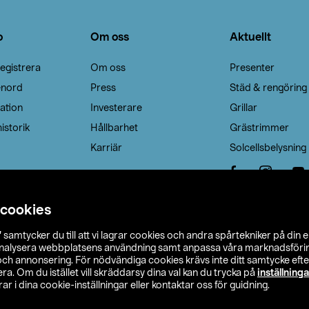
o
Om oss
Aktuellt
egistrera
Om oss
Presenter
enord
Press
Städ & rengöring
ation
Investerare
Grillar
istorik
Hållbarhet
Grästrimmer
Karriär
Solcellsbelysning
 cookies
”
samtycker du till att vi lagrar cookies och andra spårtekniker på din 
analysera webbplatsens användning samt anpassa våra marknadsförings
 och annonsering. För nödvändiga cookies krävs inte ditt samtycke ef
a. Om du istället vill skräddarsy dina val kan du trycka på
inställninga
r i dina cookie-inställningar eller kontaktar oss för guidning.
s Ohlson
Köpvillkor
Privacy statement
Klubbvillkor
H