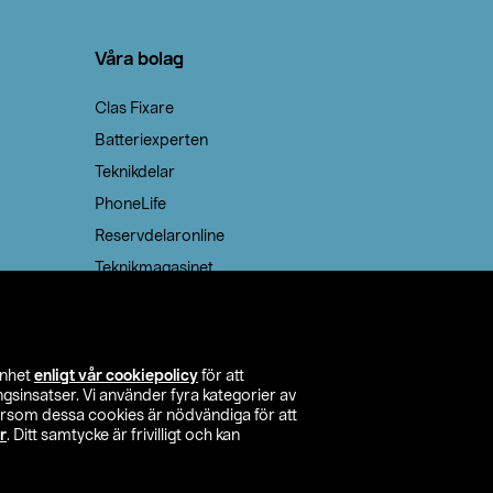
Våra bolag
Clas Fixare
Batteriexperten
Teknikdelar
PhoneLife
Reservdelaronline
Teknikmagasinet
enhet
enligt vår cookiepolicy
för att
insatser. Vi använder fyra kategorier av
tersom dessa cookies är nödvändiga för att
r
. Ditt samtycke är frivilligt och kan
itta butik