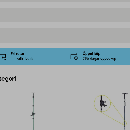
Fri retur
Öppet köp
Till valfri butik
365 dagar öppet köp
tegori