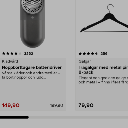
4.5av 5 stjärnor
recensioner
4.0av 5 stjärnor
recensioner
3252
256
Klädvård
Galgar
Noppborttagare batteridriven
Trägalgar med metallpi
8-pack
Vårda kläder och andra textilier –
ta bort noppor och ludd.
Elegant och gedigen galge a
Noppborttagaren fräs...
och metall – finns i flera färg
Galge med sv...
149,90
79,90
199,90
Lägg i varukorg
Lägg i varukorg