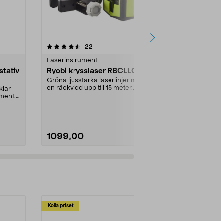
4.5 av 5 stjärnor
recensioner
4.5
22
9
Laserinstrument
Laserinstrum
stativ
Ryobi krysslaser RBCLLG1
Cocraft H
krysslaser,
Gröna ljusstarka laserlinjer med
grön
en räckvidd upp till 15 meter.
klar
3 gröna, spikr
Krysslaser Ryobi...
ment.
sekunder – rä
meter. Cocraf.
1099,00
1299,00
Kolla priset
Multibuy