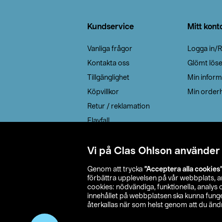
Sidfot
Kundservice
Mitt kont
Vanliga frågor
Logga in/R
Kontakta oss
Glömt lös
Tillgänglighet
Min inform
Köpvillkor
Min orderh
Retur / reklamation
Elavfall
Cookie policy
Leveransalternativ
Vi på Clas Ohlson använder
Genom att trycka
”Acceptera alla cookies
förbättra upplevelsen på vår webbplats, 
cookies: nödvändiga, funktionella, analys
innehållet på webbplatsen ska kunna funger
återkallas när som helst genom att du ändra
© 2026 Cla