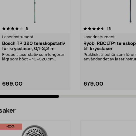
4.5 av 5 stjärnor
recensioner
4.5 av 5 stjärnor
recensioner
5
15
Laserinstrument
Laserinstrument
Bosch TP 320 teleskopstativ
Ryobi RBCLTP1 teleskop
för krysslaser, 0,1-3,2 m
till krysslaser
Flexibelt laserstativ som fungerar
Praktiskt tillbehör som fören
lågt som högt – 10–320 cm
användandet av laserinstru
arbetshöjd. Bosch T...
Ryobi RBCLTP1 ...
699,00
679,00
 saker
-25%