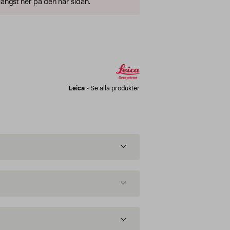
ängst ner på den här sidan.
Leica
-
Se alla produkter