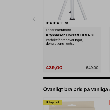
0 av 5 stjärnor
4.0 av 5 stjärnor
recensioner
81
Laserinstrument
Krysslaser Cocraft HL10-ST
Perfekt för renoveringar,
dekorations- och
underhållsarbete. Underlättar när
du ...
439,00
549,00
Ovanligt bra pris på vanliga
Kolla priset