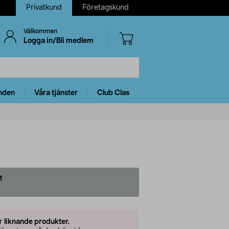
Privatkund
Företagskund
Välkommen
Logga in/Bli medlem
nden
Våra tjänster
Club Clas
t
er
liknande produkter.