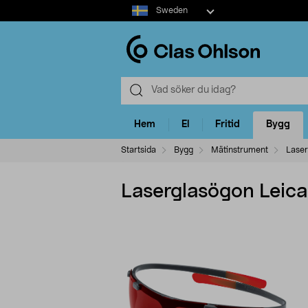
Select
Sweden
market
Hem
El
Fritid
Bygg
Startsida
Bygg
Mätinstrument
Laser
Laserglasögon Leic