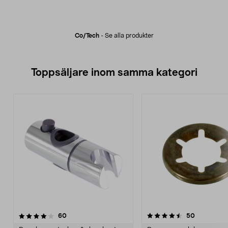
Co/tech
-
Se alla produkter
Toppsäljare inom samma kategori
4.5 av 5 stjärnor
recensioner
4.0 av 5 stjärnor
recensione
60
50