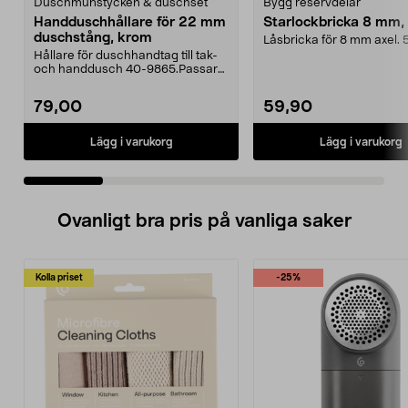
Duschmunstycken & duschset
Bygg reservdelar
Handduschhållare för 22 mm
Starlockbricka 8 mm,
duschstång, krom
Låsbricka för 8 mm axel. 
Hållare för duschhandtag till tak-
och handdusch 40-9865.Passar
22 mm stång och ...
79,00
59,90
Lägg i varukorg
Lägg i varukorg
Ovanligt bra pris på vanliga saker
Kolla priset
-25%