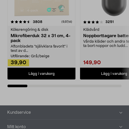
4.0av 5 stjärnor
recensioner
4.5av 5 stjärnor
recensio
3808
3251
(9,97/st)
Köksrengöring & disk
Klädvård
Mikrofiberduk 32 x 31 cm, 4-
Noppborttagare batter
pack
Vårda kläder och andra tex
ta bort noppor och ludd.
Aftonbladets "självklara favorit” i
Noppborttagaren fräs...
test av d...
Utförande:
Grå/beige
39,90
149,90
Lägg i varukorg
Lägg i varukorg
Sidfot
Kundservice
Mitt konto