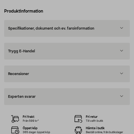
Produktinformation
Specifikationer, dokument och ev. faroinformation
Trygg E-Handel
Recensioner
Experten svarar
Fri frakt
Fri retur
Från 599 kr*
Till valfri butik
Öppet köp
Hämta i butik
365 dagar öppet köp
Beställ online, från butikslager