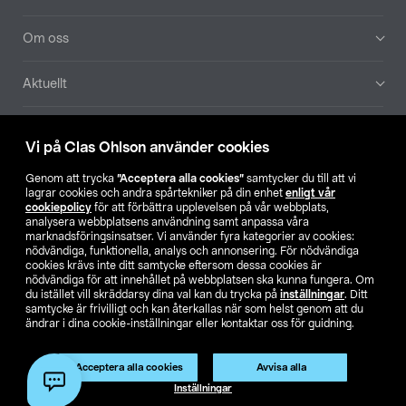
Om oss
Aktuellt
Våra bolag
Vi på Clas Ohlson använder cookies
Hitta butik
Genom att trycka
”Acceptera alla cookies”
samtycker du till att vi
lagrar cookies och andra spårtekniker på din enhet
enligt vår
cookiepolicy
för att förbättra upplevelsen på vår webbplats,
SE
NO
FI
analysera webbplatsens användning samt anpassa våra
marknadsföringsinsatser. Vi använder fyra kategorier av cookies:
nödvändiga, funktionella, analys och annonsering. För nödvändiga
cookies krävs inte ditt samtycke eftersom dessa cookies är
nödvändiga för att innehållet på webbplatsen ska kunna fungera. Om
du istället vill skräddarsy dina val kan du trycka på
inställningar
. Ditt
samtycke är frivilligt och kan återkallas när som helst genom att du
ändrar i dina cookie-inställningar eller kontaktar oss för guidning.
Köpvillkor
Privacy statement
Klubbvillkor
För företag
Ändra till priser exklusive moms
Produkten har utgått
Acceptera alla cookies
Avvisa alla
Artikelnr:
50-8368
Inställningar