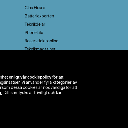
Clas Fixare
Batteriexperten
Teknikdelar
PhoneLife
Reservdelaronline
Teknikmagasinet
enhet
enligt vår cookiepolicy
för att
insatser. Vi använder fyra kategorier av
tersom dessa cookies är nödvändiga för att
r
. Ditt samtycke är frivilligt och kan
itta butik