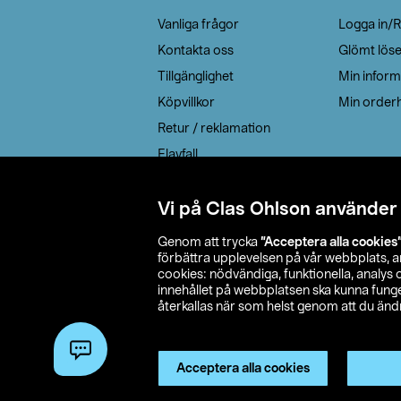
Vanliga frågor
Logga in/R
Kontakta oss
Glömt lös
Tillgänglighet
Min inform
Köpvillkor
Min orderh
Retur / reklamation
Elavfall
Cookie policy
Leveransalternativ
Vi på Clas Ohlson använder
Genom att trycka
”Acceptera alla cookies
förbättra upplevelsen på vår webbplats, 
cookies: nödvändiga, funktionella, analys
innehållet på webbplatsen ska kunna funger
återkallas när som helst genom att du ändra
© 2026 Cla
Acceptera alla cookies