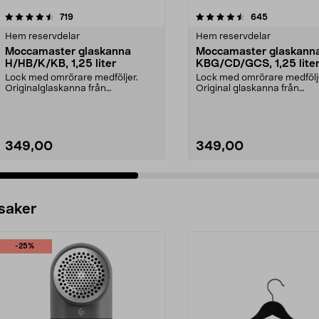
4.5 av 5 stjärnor
recensioner
4.5 av 5 stjärnor
recensioner
719
645
Hem reservdelar
Hem reservdelar
Moccamaster glaskanna
Moccamaster glaskann
H/HB/K/KB, 1,25 liter
KBG/CD/GCS, 1,25 lite
Lock med omrörare medföljer.
Lock med omrörare medfölj
Originalglaskanna från
Original glaskanna från
Moccamaster. Förläng livet p...
Moccamaster. Förläng livet .
349,00
349,00
 saker
-25%