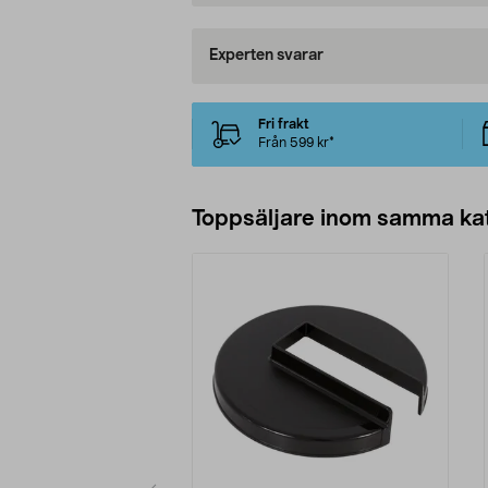
Experten svarar
Fri frakt
Från 599 kr*
Toppsäljare inom samma ka