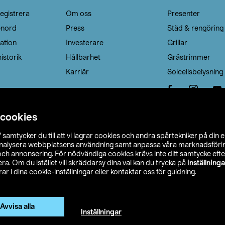
egistrera
Om oss
Presenter
enord
Press
Städ & rengöring
ation
Investerare
Grillar
istorik
Hållbarhet
Grästrimmer
Karriär
Solcellsbelysning
 cookies
”
samtycker du till att vi lagrar cookies och andra spårtekniker på din 
analysera webbplatsens användning samt anpassa våra marknadsförings
 och annonsering. För nödvändiga cookies krävs inte ditt samtycke ef
a. Om du istället vill skräddarsy dina val kan du trycka på
inställninga
r i dina cookie-inställningar eller kontaktar oss för guidning.
s Ohlson
Köpvillkor
Privacy statement
Klubbvillkor
H
Ändra till priser exklusive moms
Avvisa alla
Inställningar