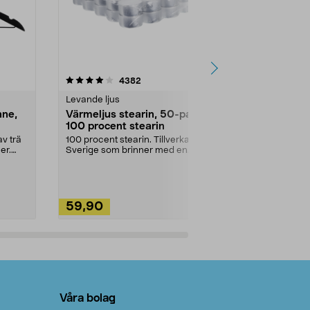
4.5av 5 stjärnor
recensioner
4.5
4382
2
Levande ljus
Rengöringsm
nne,
Värmeljus stearin, 50-pack,
Bikarbonat
100 procent stearin
Ett allsidigt 
städning och 
v trä
100 procent stearin. Tillverkade i
ute. Städa med
er.
Sverige som brinner med en
vacker och sotfri ...
59,90
49,90
Lägg i varukorg
Lägg
Våra bolag