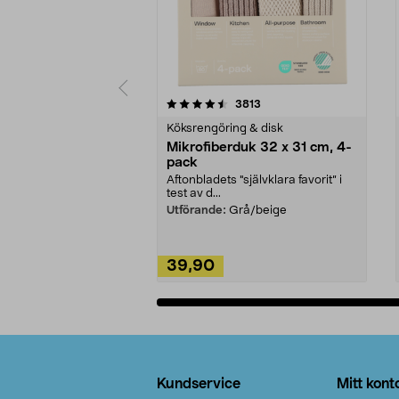
5av 5 stjärnor
4.0av 5 stjärnor
recensioner
3813
Köksrengöring & disk
Mikrofiberduk 32 x 31 cm, 4-
pack
Aftonbladets "självklara favorit” i
test av d...
Utförande:
Grå/beige
39,90
Lägg i varukorg
Sidfot
Kundservice
Mitt kont