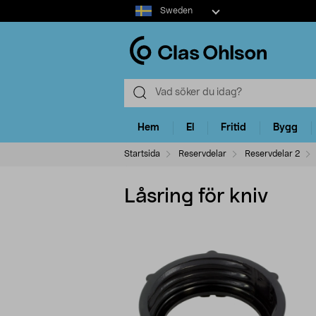
Select
Sweden
market
Hem
El
Fritid
Bygg
Startsida
Reservdelar
Reservdelar 2
Låsring för kniv