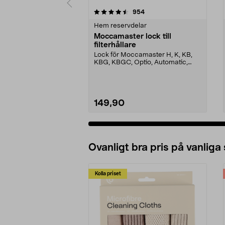
5 av 5 stjärnor
4.5 av 5 stjärnor
recensioner
954
Hem reservdelar
Moccamaster lock till
filterhållare
Lock för Moccamaster H, K, KB,
KBG, KBGC, Optio, Automatic,
Automatic S, Manual ...
149,90
Ovanligt bra pris på vanliga
Kolla priset