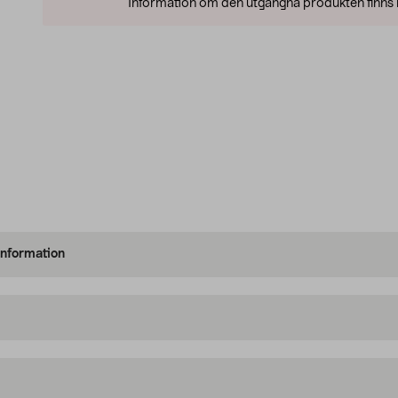
Information om den utgångna produkten finns l
information