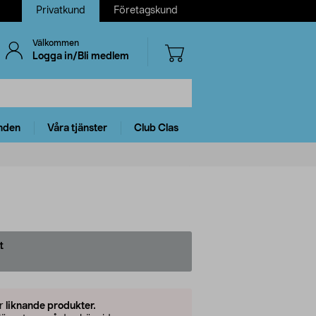
Privatkund
Företagskund
Välkommen
Logga in/Bli medlem
nden
Våra tjänster
Club Clas
t
er
liknande produkter.