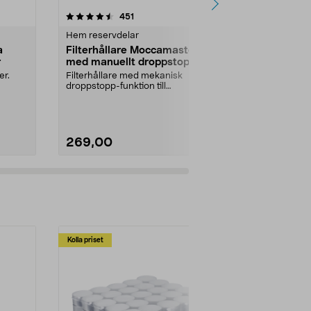
4.5 av 5 stjärnor
recensioner
4.5
451
8
Hem reservdelar
Hem reservde
a
Filterhållare Moccamaster
Avtappnings
r
med manuellt droppstopp
saftmaja
er.
Filterhållare med mekanisk
Slangsats med
droppstopp-funktion till
klämma och stå
..
Moccamaster kaffebryggare. P...
269,00
69,90
Kolla priset
Multibuy