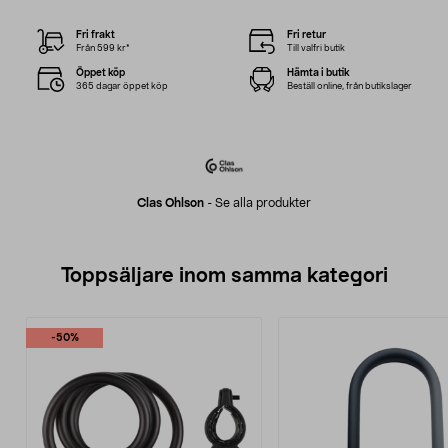
Fri frakt
Fri retur
Från 599 kr*
Till valfri butik
Öppet köp
Hämta i butik
365 dagar öppet köp
Beställ online, från butikslager
Clas Ohlson
-
Se alla produkter
Toppsäljare inom samma kategori
-50%