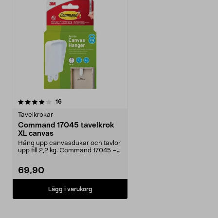
recensioner
16
Tavelkrokar
Command 17045 tavelkrok
XL canvas
Häng upp canvasdukar och tavlor
upp till 2,2 kg. Command 17045 –
extra stor krok...
69,90
Lägg i varukorg