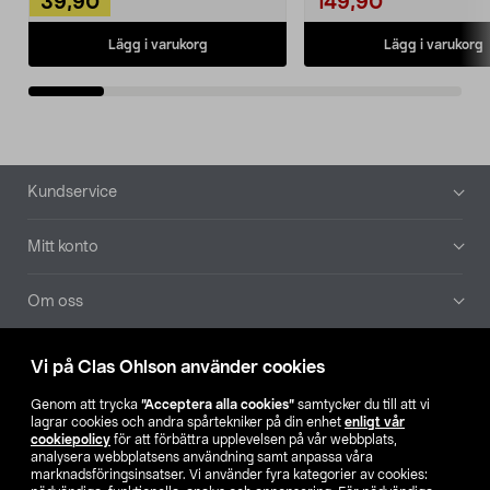
39,90
149,90
Lägg i varukorg
Lägg i varukorg
Sidfot
Kundservice
Mitt konto
Om oss
Aktuellt
Vi på Clas Ohlson använder cookies
Genom att trycka
”Acceptera alla cookies”
samtycker du till att vi
Våra bolag
lagrar cookies och andra spårtekniker på din enhet
enligt vår
cookiepolicy
för att förbättra upplevelsen på vår webbplats,
analysera webbplatsens användning samt anpassa våra
Hitta butik
marknadsföringsinsatser. Vi använder fyra kategorier av cookies: