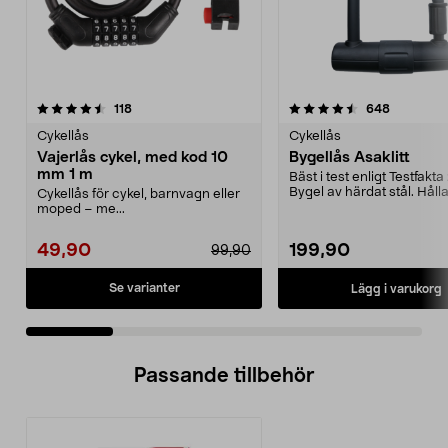
4.5 av 5 stjärnor
recensioner
4.5 av 5 stjärnor
recension
118
648
Cykellås
Cykellås
Vajerlås cykel, med kod 10
Bygellås Asaklitt
mm 1 m
Bäst i test enligt Testfakta
Bygel av härdat stål. Hålla
Cykellås för cykel, barnvagn eller
enkel rammo...
moped – me...
49,90
199,90
99,90
Se varianter
Lägg i varukorg
Passande tillbehör