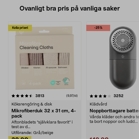
Ovanligt bra pris på vanliga saker
Kolla priset
-25%
4.0av 5 stjärnor
recensioner
4.5av 5 stjärnor
recensio
3813
3252
(9,97/st)
Köksrengöring & disk
Klädvård
Mikrofiberduk 32 x 31 cm, 4-
Noppborttagare batter
pack
Vårda kläder och andra tex
ta bort noppor och ludd.
Aftonbladets "självklara favorit” i
Noppborttagaren fräs...
test av d...
Utförande:
Grå/beige