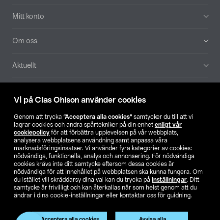
Mitt konto
Om oss
Aktuellt
Våra bolag
Vi på Clas Ohlson använder cookies
Hitta butik
Genom att trycka
”Acceptera alla cookies”
samtycker du till att vi
lagrar cookies och andra spårtekniker på din enhet
enligt vår
cookiepolicy
för att förbättra upplevelsen på vår webbplats,
SE
NO
FI
analysera webbplatsens användning samt anpassa våra
marknadsföringsinsatser. Vi använder fyra kategorier av cookies:
nödvändiga, funktionella, analys och annonsering. För nödvändiga
cookies krävs inte ditt samtycke eftersom dessa cookies är
nödvändiga för att innehållet på webbplatsen ska kunna fungera. Om
du istället vill skräddarsy dina val kan du trycka på
inställningar
. Ditt
samtycke är frivilligt och kan återkallas när som helst genom att du
ändrar i dina cookie-inställningar eller kontaktar oss för guidning.
Köpvillkor
Privacy statement
Klubbvillkor
För företag
Ändra till priser exklusive moms
Produkten har utgått
Acceptera alla cookies
Avvisa alla