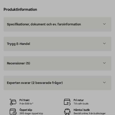
Produktinformation
Specifikationer, dokument och ev. faroinformation
Trygg E-Handel
Recensioner
(5)
Experten svarar
(2 besvarade frågor)
Fri frakt
Fri retur
Från 599 kr*
Till valfri butik
Öppet köp
Hämta i butik
365 dagar öppet köp
Beställ online, från butikslager