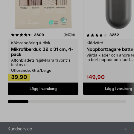
4.0av 5 stjärnor
recensioner
4.5av 5 stjärnor
recensio
3809
3252
(9,97/st)
Köksrengöring & disk
Klädvård
Mikrofiberduk 32 x 31 cm, 4-
Noppborttagare batter
pack
Vårda kläder och andra tex
ta bort noppor och ludd.
Aftonbladets "självklara favorit” i
Noppborttagaren fräs...
test av d...
Utförande:
Grå/beige
39,90
149,90
Lägg i varukorg
Lägg i varukorg
Sidfot
Kundservice