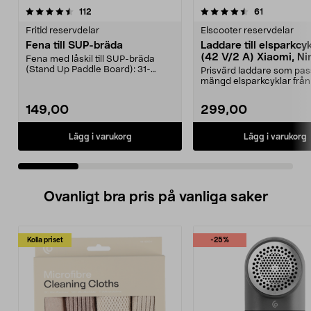
4.5 av 5 stjärnor
recensioner
4.5 av 5 stjärnor
recensioner
112
61
Fritid reservdelar
Elscooter reservdelar
Fena till SUP-bräda
Laddare till elsparkcy
(42 V/2 A) Xiaomi, Ni
Fena med låskil till SUP-bräda
E-Way m.fl.
(Stand Up Paddle Board): 31-
Prisvärd laddare som pas
974331-2059, E11 Pass...
mängd elsparkcyklar från
Ninebot och E-Wa...
149,00
299,00
Lägg i varukorg
Lägg i varukorg
Ovanligt bra pris på vanliga saker
Kolla priset
-25%