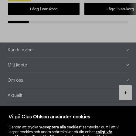
Lägg i varukorg
Lägg i varukorg
Sidfot
Kundservice
Mitt konto
Om oss
Product
+
Aktuellt
quantity
Våra bolag
Vi på Clas Ohlson använder cookies
Hitta butik
Genom att trycka
”Acceptera alla cookies”
samtycker du till att vi
lagrar cookies och andra spårtekniker på din enhet
enligt vår