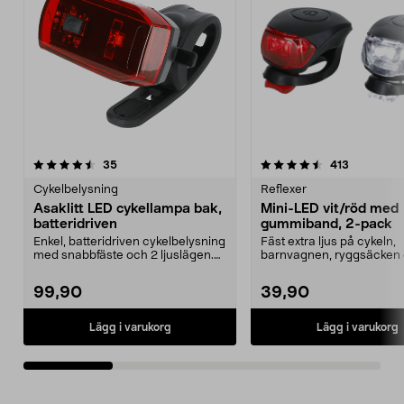
4.5av 5 stjärnor
recensioner
4.5av 5 stjärnor
recensione
35
413
Cykelbelysning
Reflexer
Asaklitt LED cykellampa bak,
Mini-LED vit/röd med
batteridriven
gummiband, 2-pack
Enkel, batteridriven cykelbelysning
Fäst extra ljus på cykeln,
med snabbfäste och 2 ljuslägen.
barnvagnen, ryggsäcken e
Asaklitt LED...
kläderna. Mini-LED-lampa
99,90
39,90
Lägg i varukorg
Lägg i varukorg