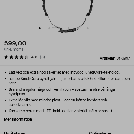
599,00
(inkl. moms)
4.3
(
6
)
Artikelnr:
31-6997
Lätt vikt och extra hög säkerhet med inbyggd KinetiCore-teknologi.
Tempo KinetiCore cykelhjälm – justerbar storlek (54–61cm) för dam och
herr.
Bra andningsförmåga och ventilation – svettas mindre på långa
cykelpass.
Extra låg vikt med mindre plast – ger en bättre komfort och
aerodynamik.
Kan kombineras med LED-bakljus eller vinterkit (säljs separat).
Mer information
Butikslager
Onlinelager