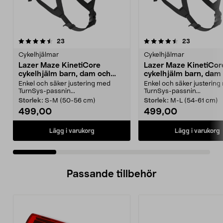
4.5 av 5 stjärnor
recensioner
4.5 av 5 stjärnor
recensione
23
23
Cykelhjälmar
Cykelhjälmar
Lazer Maze KinetiCore
Lazer Maze KinetiCor
cykelhjälm barn, dam och
cykelhjälm barn, dam
herr
herr
Enkel och säker justering med
Enkel och säker justerin
TurnSys-passnin...
TurnSys-passnin...
Storlek:
S-M (50-56 cm)
Storlek:
M-L (54-61 cm)
499,00
499,00
Lägg i varukorg
Lägg i varukorg
Passande tillbehör