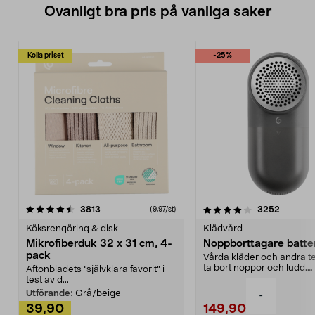
Ovanligt bra pris på vanliga saker
Kolla priset
-25%
4.0av 5 stjärnor
recensioner
4.5av 5 stjärnor
recensio
3813
3252
(9,97/st)
Köksrengöring & disk
Klädvård
Mikrofiberduk 32 x 31 cm, 4-
Noppborttagare batter
pack
Vårda kläder och andra tex
ta bort noppor och ludd.
Aftonbladets "självklara favorit” i
Noppborttagaren fräs...
test av d...
Utförande:
Grå/beige
-
39,90
149,90