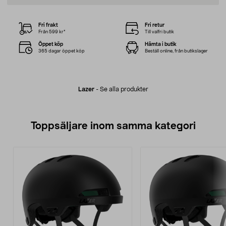
Fri frakt
Fri retur
Från 599 kr*
Till valfri butik
Öppet köp
Hämta i butik
365 dagar öppet köp
Beställ online, från butikslager
Lazer
-
Se alla produkter
Toppsäljare inom samma kategori