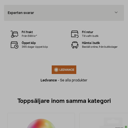
Experten svarar
Fri frakt
Fri retur
Från 599 kr*
Till valfri butik
Öppet köp
Hämta i butik
365 dagar öppet köp
Beställ online, från butikslager
Ledvance
-
Se alla produkter
Toppsäljare inom samma kategori