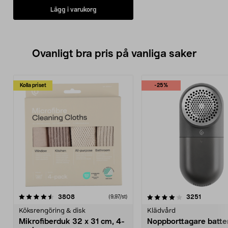
Lägg i varukorg
Ovanligt bra pris på vanliga saker
Kolla priset
-25%
4.0av 5 stjärnor
recensioner
4.5av 5 stjärnor
recensio
3808
3251
(9,97/st)
Köksrengöring & disk
Klädvård
Mikrofiberduk 32 x 31 cm, 4-
Noppborttagare batter