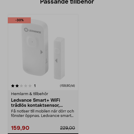
Passande tillbehör
-30%
recensioner
1
(159,90/st)
Hemlarm & tillbehör
Ledvance Smart+ WiFi
trådlös kontaktsensor,
laddbar
Få notiser till mobilen när dörr och
fönster öppnas. Ledvance smart
kontaktsenso...
159,90
229,00