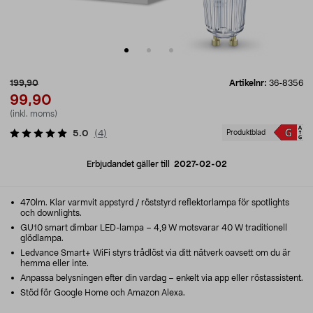
199,90
Artikelnr:
36-8356
99,90
(inkl. moms)
5.0
(
4
)
Produktblad
Erbjudandet gäller till
2027-02-02
470lm. Klar varmvit appstyrd / röststyrd reflektorlampa för spotlights
och downlights.
GU10 smart dimbar LED-lampa – 4,9 W motsvarar 40 W traditionell
glödlampa.
Ledvance Smart+ WiFi styrs trådlöst via ditt nätverk oavsett om du är
hemma eller inte.
Anpassa belysningen efter din vardag – enkelt via app eller röstassistent.
Stöd för Google Home och Amazon Alexa.