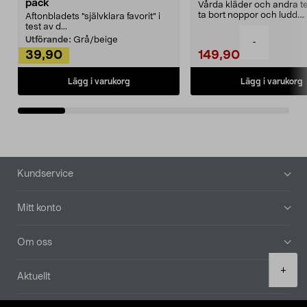
pack
Vårda kläder och andra tex
ta bort noppor och ludd.
Aftonbladets "självklara favorit” i
Noppborttagaren fräs...
test av d...
Utförande:
Grå/beige
-
39,90
149,90
Lägg i varukorg
Lägg i varukorg
Sidfot
Kundservice
Mitt konto
Om oss
Product
+
Aktuellt
quantity