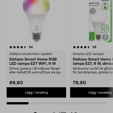
4.5 av 5 stjärnor
recensioner
4.5 av 5 stjärnor
recensione
54
35
Deltaco smart hem-system
Smarta LED-lampor
Deltaco Smart Home RGB
Deltaco Smart Home 
LED-lampa E27 WiFi, 9 W
lampa E27, 9 W, dimb
Dimra, justera i 16 miljoner färger
Motsvarar ca 60 W glödla
eller kallvitt till varmvitt ljus via app.
för bordslampa, golvlam
D...
taklampa. Deltaco S...
99,90
79,90
Lägg i varukorg
Lägg i varukorg