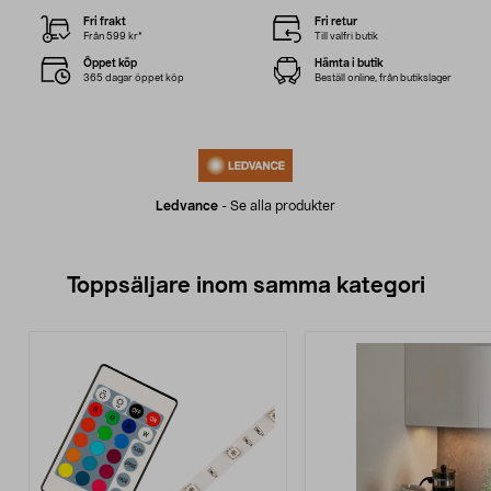
Fri frakt
Fri retur
Från 599 kr*
Till valfri butik
Öppet köp
Hämta i butik
365 dagar öppet köp
Beställ online, från butikslager
Ledvance
-
Se alla produkter
Toppsäljare inom samma kategori