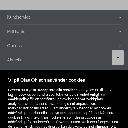
Sidfot
Kundservice
Mitt konto
Om oss
Product
+
Aktuellt
quantity
Våra bolag
Vi på Clas Ohlson använder cookies
Hitta butik
Genom att trycka
”Acceptera alla cookies”
samtycker du till att vi
lagrar cookies och andra spårtekniker på din enhet
enligt vår
cookiepolicy
för att förbättra upplevelsen på vår webbplats,
SE
NO
FI
analysera webbplatsens användning samt anpassa våra
marknadsföringsinsatser. Vi använder fyra kategorier av cookies:
nödvändiga, funktionella, analys och annonsering. För nödvändiga
cookies krävs inte ditt samtycke eftersom dessa cookies är
nödvändiga för att innehållet på webbplatsen ska kunna fungera. Om
du istället vill skräddarsy dina val kan du trycka på
inställningar
. Ditt