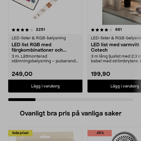
4.0 av 5 stjärnor
recensioner
4.0 av 5 stjärnor
recensione
2251
661
LED-lister & RGB-belysning
LED-lister & RGB-belysni
LED list RGB med
LED list med varmvitt
färgkombinationer och
Cotech
fjärrkontroll, Cotech
3 m. Lättmonterad
3 m lång ljuslist med 2,3 
stämningsbelysning – pulserande
kabel med strömbrytare.
ljus eller fast sken. LED-ljus...
ljusslinga – lämpli...
249,00
199,90
Lägg i varukorg
Lägg i varukorg
Ovanligt bra pris på vanliga saker
Kolla priset
-25%