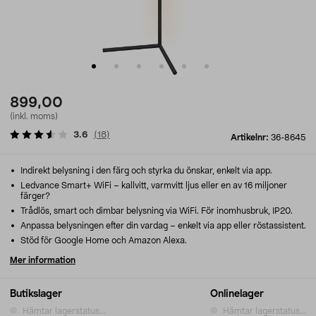
899,00
(inkl. moms)
3.6
(
18
)
Artikelnr:
36-8645
Indirekt belysning i den färg och styrka du önskar, enkelt via app.
Ledvance Smart+ WiFi – kallvitt, varmvitt ljus eller en av 16 miljoner
färger?
Trådlös, smart och dimbar belysning via WiFi. För inomhusbruk, IP20.
Anpassa belysningen efter din vardag – enkelt via app eller röstassistent.
Stöd för Google Home och Amazon Alexa.
Mer information
Butikslager
Onlinelager
Hämtar lagerstatus...
Hämtar lagerstatus...