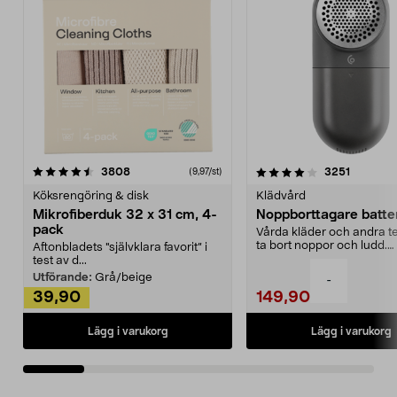
4.0av 5 stjärnor
recensioner
4.5av 5 stjärnor
recensio
3808
3251
(9,97/st)
Köksrengöring & disk
Klädvård
Mikrofiberduk 32 x 31 cm, 4-
Noppborttagare batter
pack
Vårda kläder och andra tex
ta bort noppor och ludd.
Aftonbladets "självklara favorit” i
Noppborttagaren fräs...
test av d...
Utförande:
Grå/beige
-
39,90
149,90
Lägg i varukorg
Lägg i varukorg