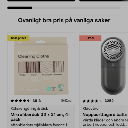
Ovanligt bra pris på vanliga saker
Kolla priset
-25%
4.0av 5 stjärnor
recensioner
4.5av 5 stjärnor
recensio
3813
3252
(9,97/st)
Köksrengöring & disk
Klädvård
Mikrofiberduk 32 x 31 cm, 4-
Noppborttagare batter
pack
Vårda kläder och andra tex
ta bort noppor och ludd.
Aftonbladets "självklara favorit” i