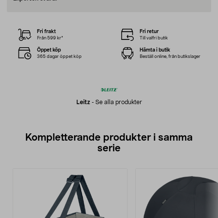
Fri frakt
Fri retur
Från 599 kr*
Till valfri butik
Öppet köp
Hämta i butik
365 dagar öppet köp
Beställ online, från butikslager
Leitz
-
Se alla produkter
Kompletterande produkter i samma
serie