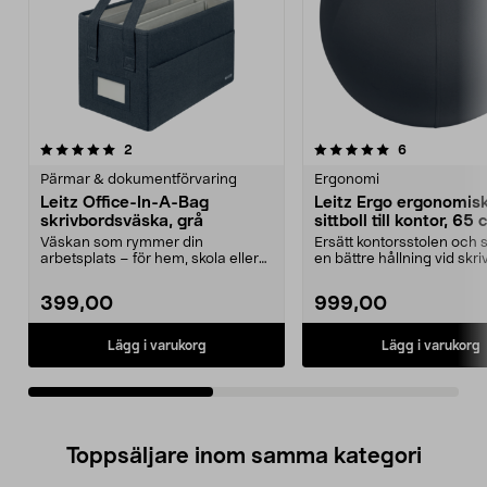
5.0av 5 stjärnor
recensioner
4.0av 5 stjärnor
recensioner
2
6
Pärmar & dokumentförvaring
Ergonomi
Leitz Office-In-A-Bag
Leitz Ergo ergonomis
skrivbordsväska, grå
sittboll till kontor, 65
Väskan som rymmer din
Ersätt kontorsstolen och 
arbetsplats – för hem, skola eller
en bättre hållning vid skri
kontor. Leitz Office-In...
Leitz Ergo...
399,00
999,00
Lägg i varukorg
Lägg i varukorg
Toppsäljare inom samma kategori