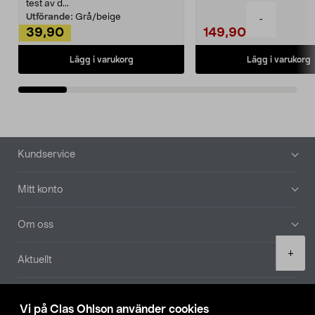
Noppborttagaren fräs...
test av d...
Utförande:
Grå/beige
-
39,90
149,90
Lägg i varukorg
Lägg i varukorg
Sidfot
Kundservice
Mitt konto
Om oss
Product
+
Aktuellt
quantity
Våra bolag
Vi på Clas Ohlson använder cookies