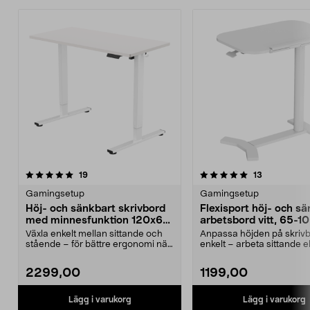
5.0 av 5 stjärnor
recensioner
4.5 av 5 stjärnor
recensioner
19
13
Gamingsetup
Gamingsetup
Höj- och sänkbart skrivbord
Flexisport höj- och s
med minnesfunktion 120x60
arbetsbord vitt, 65-1
cm
Växla enkelt mellan sittande och
Anpassa höjden på skriv
stående – för bättre ergonomi när
enkelt – arbeta sittande el
du jobbar. St...
stående. Flexisport...
2299,00
1199,00
Lägg i varukorg
Lägg i varukorg