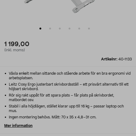
1 199,00
(inkl. moms)
Artikelnr:
40-1133
Växla enkelt mellan sittande och stående arbete för en bra ergonomi vid
arbetsplatsen.
Leitz Cosy Ergo justerbart skrivbordsställ – ett prisvärt alternativ till ett
höjbart skrivbord.
Rör sig rakt uppåt för att spara plats – får plats på skrivbordet,
matbordet osv.
Stabil i alla höjdlägen, stället klarar upp till 16 kg – passar laptop och
mus.
Ingen montering behövs. Mått: 70 x 35 x 4,8–31 cm.
Mer information