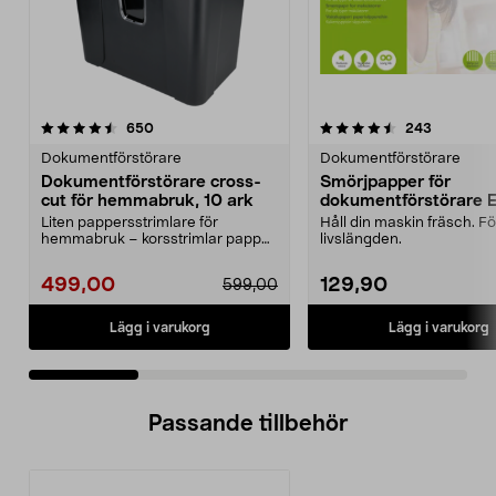
4.5 av 5 stjärnor
recensioner
4.5 av 5 stjärnor
recension
650
243
Dokumentförstörare
Dokumentförstörare
Dokumentförstörare cross-
Smörjpapper för
cut för hemmabruk, 10 ark
dokumentförstörare E
Liten pappersstrimlare för
Håll din maskin fräsch. F
hemmabruk – korsstrimlar papper,
livslängden.
CD:s och plastkort. ...
499,00
129,90
599,00
Lägg i varukorg
Lägg i varukorg
Passande tillbehör