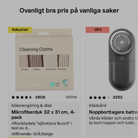
Ovanligt bra pris på vanliga saker
Kolla priset
-25%
4.0av 5 stjärnor
recensioner
4.5av 5 stjärnor
recensio
3809
3252
(9,97/st)
Köksrengöring & disk
Klädvård
Mikrofiberduk 32 x 31 cm, 4-
Noppborttagare batter
pack
Vårda kläder och andra tex
ta bort noppor och ludd.
Aftonbladets "självklara favorit” i
Noppborttagaren fräs...
test av d...
Utförande:
Grå/beige