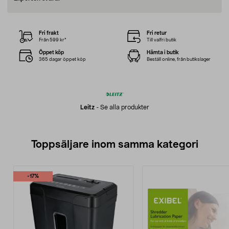
Fri frakt
Fri retur
Från 599 kr*
Till valfri butik
Öppet köp
Hämta i butik
365 dagar öppet köp
Beställ online, från butikslager
Leitz
-
Se alla produkter
Toppsäljare inom samma kategori
-17%