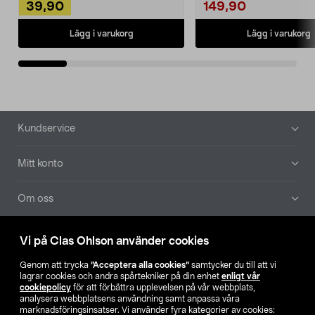
39,90
149,90
Lägg i varukorg
Lägg i varukorg
Sidfot
Kundservice
Mitt konto
Om oss
Aktuellt
Vi på Clas Ohlson använder cookies
Genom att trycka
”Acceptera alla cookies”
samtycker du till att vi
Våra bolag
lagrar cookies och andra spårtekniker på din enhet
enligt vår
cookiepolicy
för att förbättra upplevelsen på vår webbplats,
analysera webbplatsens användning samt anpassa våra
Hitta butik
marknadsföringsinsatser. Vi använder fyra kategorier av cookies: