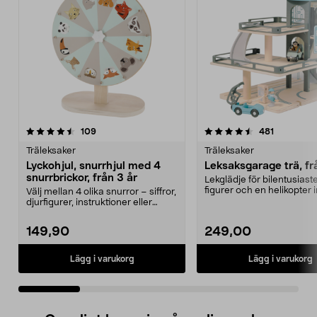
4.5 av 5 stjärnor
recensioner
4.5 av 5 stjärnor
recensione
109
481
Träleksaker
Träleksaker
Lyckohjul, snurrhjul med 4
Leksaksgarage trä, fr
snurrbrickor, från 3 år
Lekglädje för bilentusiaster
figurer och en helikopter i
Välj mellan 4 olika snurror – siffror,
Leksaksga...
djurfigurer, instruktioner eller
skapa eg...
149,90
249,00
Lägg i varukorg
Lägg i varukorg