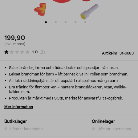
199,90
(inkl. moms)
1.0
(
1
)
Artikelnr:
31-6683
Släck bränder, larma och rädda dockor och gosedjur från faran.
Lekset brandman för barn – låt barnet kliva in i rollen som brandman.
Att leka räddningstjänst är ett populärt rollspel hos många barn.
Bra träning för finmotoriken – hantera brandsläckaren, yxan, walkie-
talkien m.m.
Produkten är märkt med FSC®, märket för ansvarsfullt skogsbruk.
Mer information
Butikslager
Onlinelager
Hämtar lagerstatus...
Hämtar lagerstatus...