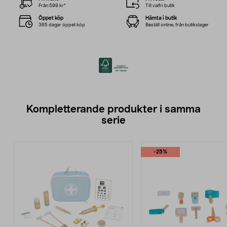
Från 599 kr*
Till valfri butik
Öppet köp
Hämta i butik
365 dagar öppet köp
Beställ online, från butikslager
Kompletterande produkter i samma
serie
-25%