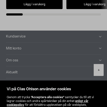
Lägg i varukorg
Lägg i varukorg
Sidfot
Kundservice
Mitt konto
Om oss
Product
+
Aktuellt
quantity
Våra bolag
Vi på Clas Ohlson använder cookies
Hitta butik
Genom att trycka
”Acceptera alla cookies”
samtycker du till att vi
lagrar cookies och andra spårtekniker på din enhet
enligt vår
cookiepolicy
för att förbättra upplevelsen på vår webbplats,