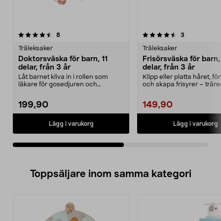
4.5av 5 stjärnor
recensioner
4.0av 5 stjärnor
recensioner
8
3
Träleksaker
Träleksaker
Doktorsväska för barn, 11
Frisörsväska för barn,
delar, från 3 år
delar, från 3 år
Låt barnet kliva in i rollen som
Klipp eller platta håret, fö
läkare för gosedjuren och
och skapa frisyrer – trär
dockorna. Doktorsväsk...
för barn. F...
199,90
149,90
Lägg i varukorg
Lägg i varukorg
Toppsäljare inom samma kategori