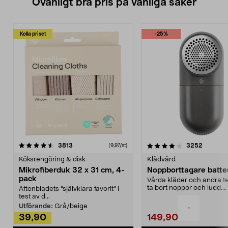
Ovanligt bra pris på vanliga saker
Kolla priset
-25%
4.0av 5 stjärnor
recensioner
4.5av 5 stjärnor
recensio
3813
3252
(9,97/st)
Köksrengöring & disk
Klädvård
Mikrofiberduk 32 x 31 cm, 4-
Noppborttagare batter
pack
Vårda kläder och andra tex
ta bort noppor och ludd.
Aftonbladets "självklara favorit” i
Noppborttagaren fräs...
test av d...
Utförande:
Grå/beige
-
39,90
149,90