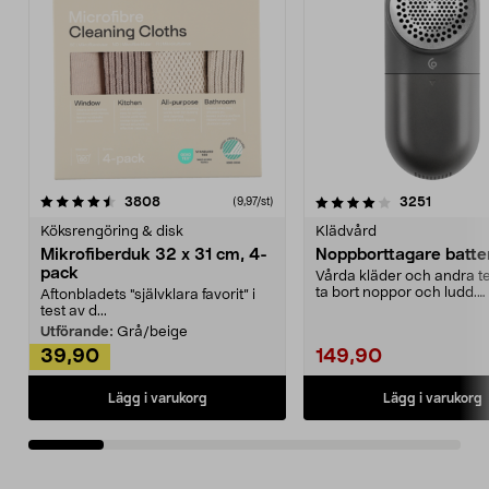
4.0av 5 stjärnor
recensioner
4.5av 5 stjärnor
recensio
3808
3251
(9,97/st)
Köksrengöring & disk
Klädvård
Mikrofiberduk 32 x 31 cm, 4-
Noppborttagare batter
pack
Vårda kläder och andra tex
ta bort noppor och ludd.
Aftonbladets "självklara favorit” i
Noppborttagaren fräs...
test av d...
Utförande:
Grå/beige
39,90
149,90
Lägg i varukorg
Lägg i varukorg