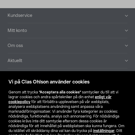
Sidfot
Kundservice
Mitt konto
Om oss
Aktuellt
Våra bolag
Vi på Clas Ohlson använder cookies
Hitta butik
Genom att trycka
”Acceptera alla cookies”
samtycker du till att vi
lagrar cookies och andra spårtekniker på din enhet
enligt vår
cookiepolicy
för att förbättra upplevelsen på vår webbplats,
SE
NO
FI
analysera webbplatsens användning samt anpassa våra
marknadsföringsinsatser. Vi använder fyra kategorier av cookies:
nödvändiga, funktionella, analys och annonsering. För nödvändiga
cookies krävs inte ditt samtycke eftersom dessa cookies är
nödvändiga för att innehållet på webbplatsen ska kunna fungera. Om
du istället vill skräddarsy dina val kan du trycka på
inställningar
. Ditt