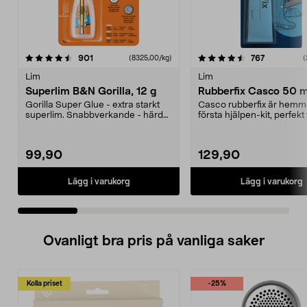
4.5 av 5 stjärnor
recensioner
4.5 av 5 stjärnor
recensione
901
767
(8325,00/kg)
(
Lim
Lim
Superlim B&N Gorilla, 12 g
Rubberfix Casco 50 m
Gorilla Super Glue - extra starkt
Casco rubberfix är hemm
superlim. Snabbverkande - härdar
första hjälpen-kit, perfekt 
på 10-45 seku...
reparation, skydd och...
99,90
129,90
Lägg i varukorg
Lägg i varukorg
Ovanligt bra pris på vanliga saker
Kolla priset
-25%