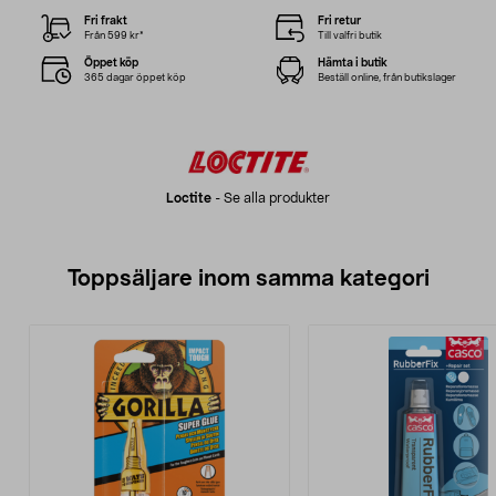
Fri frakt
Fri retur
Från 599 kr*
Till valfri butik
Öppet köp
Hämta i butik
365 dagar öppet köp
Beställ online, från butikslager
Loctite
-
Se alla produkter
Toppsäljare inom samma kategori