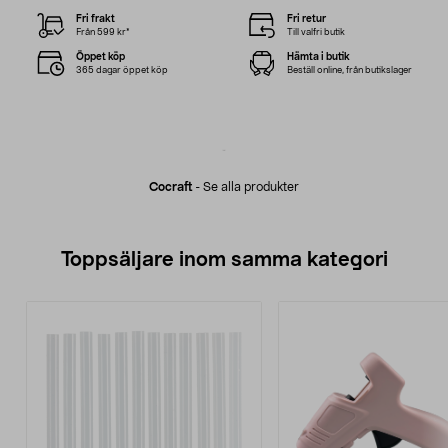
Fri frakt
Fri retur
Från 599 kr*
Till valfri butik
Öppet köp
Hämta i butik
365 dagar öppet köp
Beställ online, från butikslager
Cocraft
-
Se alla produkter
Toppsäljare inom samma kategori