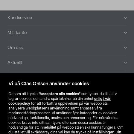
Sidfot
Kundservice
Mitt konto
Om oss
Aktuellt
Våra bolag
Vi på Clas Ohlson använder cookies
Hitta butik
Genom att trycka
”Acceptera alla cookies”
samtycker du till att vi
lagrar cookies och andra spårtekniker på din enhet
enligt vår
cookiepolicy
för att förbättra upplevelsen på vår webbplats,
SE
NO
FI
analysera webbplatsens användning samt anpassa våra
marknadsföringsinsatser. Vi använder fyra kategorier av cookies:
nödvändiga, funktionella, analys och annonsering. För nödvändiga
cookies krävs inte ditt samtycke eftersom dessa cookies är
nödvändiga för att innehållet på webbplatsen ska kunna fungera. Om
du istället vill skräddarsy dina val kan du trycka på
inställningar
. Ditt