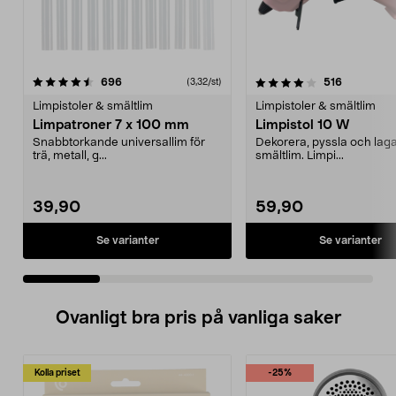
4.0 av 5 stjärnor
recensioner
4.5 av 5 stjärnor
recensione
696
516
(3,32/st)
Limpistoler & smältlim
Limpistoler & smältlim
Limpatroner 7 x 100 mm
Limpistol 10 W
Snabbtorkande universallim för
Dekorera, pyssla och lag
trä, metall, g...
smältlim. Limpi...
39,90
59,90
Se varianter
Se varianter
Ovanligt bra pris på vanliga saker
Kolla priset
-25%