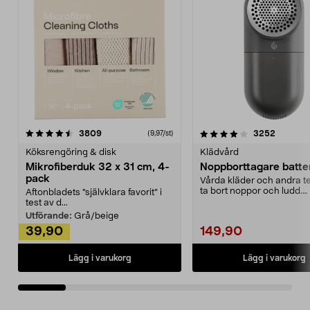
4.0av 5 stjärnor
recensioner
4.5av 5 stjärnor
recensio
3809
3252
(9,97/st)
Köksrengöring & disk
Klädvård
Mikrofiberduk 32 x 31 cm, 4-
Noppborttagare batter
pack
Vårda kläder och andra tex
ta bort noppor och ludd.
Aftonbladets "självklara favorit” i
Noppborttagaren fräs...
test av d...
Utförande:
Grå/beige
39,90
149,90
Lägg i varukorg
Lägg i varukorg