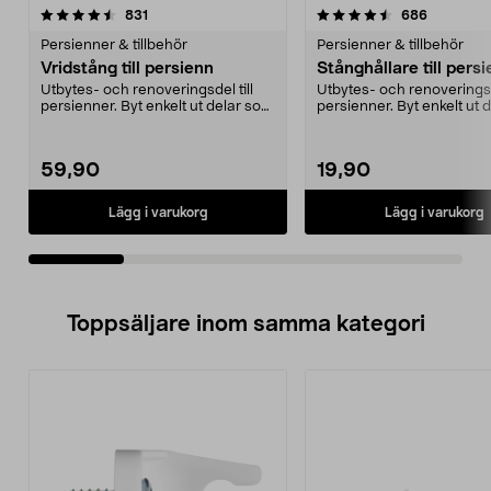
4.5av 5 stjärnor
recensioner
4.5av 5 stjärnor
recension
831
686
Persienner & tillbehör
Persienner & tillbehör
Vridstång till persienn
Stånghållare till pers
Utbytes- och renoveringsdel till
Utbytes- och renoveringsde
persienner. Byt enkelt ut delar som
persienner. Byt enkelt ut 
är slitna e...
är slitna e...
59,90
19,90
Lägg i varukorg
Lägg i varukorg
Toppsäljare inom samma kategori