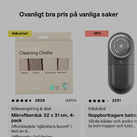
Ovanligt bra pris på vanliga saker
Kolla priset
-25%
4.0av 5 stjärnor
recensioner
4.5av 5 stjärnor
recensio
3808
3251
(9,97/st)
Köksrengöring & disk
Klädvård
Mikrofiberduk 32 x 31 cm, 4-
Noppborttagare batter
pack
Vårda kläder och andra tex
ta bort noppor och ludd.
Aftonbladets "självklara favorit” i
Noppborttagaren fräs...
test av d...