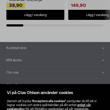
Utförande:
Grå/beige
39,90
149,90
Lägg i varukorg
Lägg i varukorg
Sidfot
Kundservice
Mitt konto
Om oss
Aktuellt
Vi på Clas Ohlson använder cookies
Våra bolag
Genom att trycka
”Acceptera alla cookies”
samtycker du till att vi
lagrar cookies och andra spårtekniker på din enhet
enligt vår
Hitta butik
cookiepolicy
för att förbättra upplevelsen på vår webbplats,