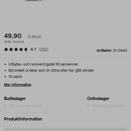
49,90
(4,99/st)
(inkl. moms)
4.7
(
255
)
Artikelnr:
21-2443
Utbytes- och renoveringsdel till persienner.
Byt enkelt ut delar som är slitna eller har gått sönder.
10-pack.
Mer information
Butikslager
Onlinelager
Hämtar lagerstatus...
Hämtar lagerstatus...
Produktinformation