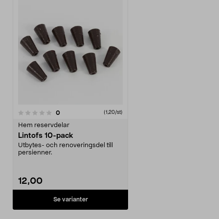
recensioner
0
(1,20/st)
Hem reservdelar
Lintofs 10-pack
Utbytes- och renoveringsdel till
persienner.
12,00
Se varianter