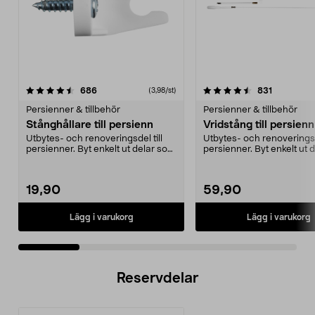
4.5 av 5 stjärnor
recensioner
4.5 av 5 stjärnor
recensione
686
831
(3,98/st)
Persienner & tillbehör
Persienner & tillbehör
Stånghållare till persienn
Vridstång till persienn
Utbytes- och renoveringsdel till
Utbytes- och renoveringsde
persienner. Byt enkelt ut delar som
persienner. Byt enkelt ut 
är slitna e...
är slitna e...
19,90
59,90
Lägg i varukorg
Lägg i varukorg
Reservdelar