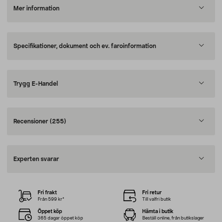
Mer information
Specifikationer, dokument och ev. faroinformation
Trygg E-Handel
Recensioner
(255)
Experten svarar
Fri frakt
Fri retur
Från 599 kr*
Till valfri butik
Öppet köp
Hämta i butik
365 dagar öppet köp
Beställ online, från butikslager