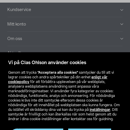
Sidfot
Kundservice
Mitt konto
Om oss
Aktuellt
Vi på Clas Ohlson använder cookies
Våra bolag
Genom att trycka
”Acceptera alla cookies”
samtycker du till att vi
lagrar cookies och andra spårtekniker på din enhet
enligt vår
Hitta butik
cookiepolicy
för att förbättra upplevelsen på vår webbplats,
analysera webbplatsens användning samt anpassa våra
marknadsföringsinsatser. Vi använder fyra kategorier av cookies:
nödvändiga, funktionella, analys och annonsering. För nödvändiga
SE
NO
FI
cookies krävs inte ditt samtycke eftersom dessa cookies är
nödvändiga för att innehållet på webbplatsen ska kunna fungera. Om
du istället vill skräddarsy dina val kan du trycka på
inställningar
. Ditt
samtycke är frivilligt och kan återkallas när som helst genom att du
ändrar i dina cookie-inställningar eller kontaktar oss för guidning.