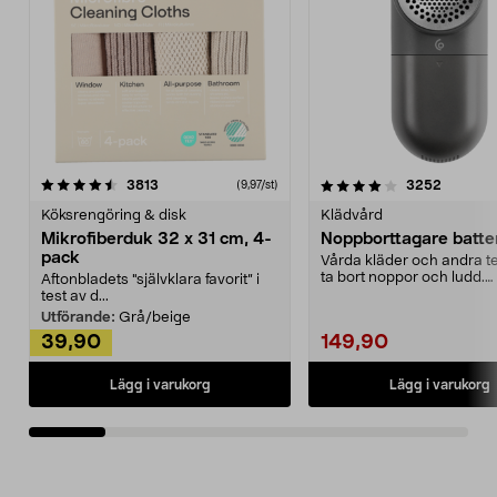
4.0av 5 stjärnor
recensioner
4.5av 5 stjärnor
recensio
3813
3252
(9,97/st)
Köksrengöring & disk
Klädvård
Mikrofiberduk 32 x 31 cm, 4-
Noppborttagare batter
pack
Vårda kläder och andra tex
ta bort noppor och ludd.
Aftonbladets "självklara favorit” i
Noppborttagaren fräs...
test av d...
Utförande:
Grå/beige
39,90
149,90
Lägg i varukorg
Lägg i varukorg