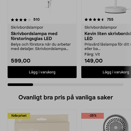
4.5 av 5 stjärnor
recensioner
4.0 av 5 stjärnor
recension
510
755
Skrivbordslampor
Skrivbordslampor
Skrivbordslampa med
Kevin liten skrivbord
förstoringsglas LED
LED
Belys och förstora när du arbetar
Prisvärd läslampa för ditt
med detaljer. Skrivbordslampa
eller ba...
med LED och ett ...
Färg:
Vit
599,00
149,00
Lägg i varukorg
Lägg i varukorg
Ovanligt bra pris på vanliga saker
Kolla priset
-25%