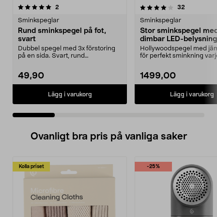
4.0 av 5 stjärnor
recensioner
4.5 av 5 stjärnor
recensione
2
32
Sminkspeglar
Sminkspeglar
Rund sminkspegel på fot,
Stor sminkspegel me
svart
dimbar LED-belysning,
x 62 cm
Dubbel spegel med 3x förstoring
Hollywoodspegel med jäm
på en sida. Svart, rund
för perfekt sminkning varj
sminkspegel med stabil r...
Stor sminkspegel...
49,90
1499,00
Lägg i varukorg
Lägg i varukorg
Ovanligt bra pris på vanliga saker
Kolla priset
-25%