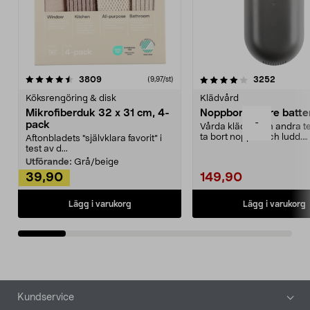
4.0av 5 stjärnor
recensioner
4.5av 5 stjärnor
recensio
3809
3252
(9,97/st)
Köksrengöring & disk
Klädvård
Mikrofiberduk 32 x 31 cm, 4-
Noppborttagare batter
-
pack
Vårda kläder och andra tex
ta bort noppor och ludd.
Aftonbladets "självklara favorit” i
Noppborttagaren fräs...
test av d...
Utförande:
Grå/beige
39,90
149,90
Lägg i varukorg
Lägg i varukorg
Sidfot
Kundservice