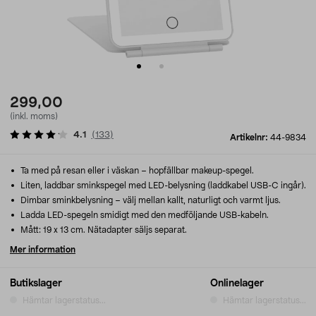
299,00
(inkl. moms)
4.1
(
133
)
Artikelnr:
44-9834
Ta med på resan eller i väskan – hopfällbar makeup-spegel.
Liten, laddbar sminkspegel med LED-belysning (laddkabel USB-C ingår).
Dimbar sminkbelysning – välj mellan kallt, naturligt och varmt ljus.
Ladda LED-spegeln smidigt med den medföljande USB-kabeln.
Mått: 19 x 13 cm. Nätadapter säljs separat.
Mer information
Butikslager
Onlinelager
Hämtar lagerstatus...
Hämtar lagerstatus...