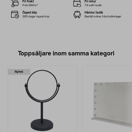
Fri frakt
Fri retur
Från 599 kr*
Till valfri butik
Öppet köp
Hämta i butik
365 dagar öppet köp
Beställ online, från butikslager
Toppsäljare inom samma kategori
Nyhet