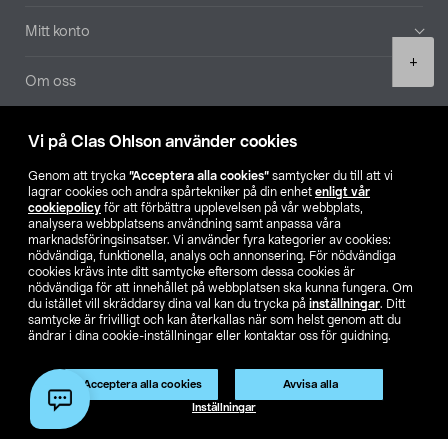
Mitt konto
Product
+
quantity
Om oss
Aktuellt
Vi på Clas Ohlson använder cookies
Genom att trycka
”Acceptera alla cookies”
samtycker du till att vi
Våra bolag
lagrar cookies och andra spårtekniker på din enhet
enligt vår
cookiepolicy
för att förbättra upplevelsen på vår webbplats,
analysera webbplatsens användning samt anpassa våra
Hitta butik
marknadsföringsinsatser. Vi använder fyra kategorier av cookies:
nödvändiga, funktionella, analys och annonsering. För nödvändiga
cookies krävs inte ditt samtycke eftersom dessa cookies är
SE
NO
FI
nödvändiga för att innehållet på webbplatsen ska kunna fungera. Om
du istället vill skräddarsy dina val kan du trycka på
inställningar
. Ditt
samtycke är frivilligt och kan återkallas när som helst genom att du
ändrar i dina cookie-inställningar eller kontaktar oss för guidning.
Acceptera alla cookies
Avvisa alla
Lägg i varukorg
(1)
Inställningar
Köpvillkor
Privacy statement
Klubbvillkor
För företag
Ändra till priser exklusive moms