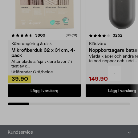
4.0av 5 stjärnor
recensioner
4.5av 5 stjärnor
recensio
3809
3252
(9,97/st)
Köksrengöring & disk
Klädvård
Mikrofiberduk 32 x 31 cm, 4-
Noppborttagare batter
pack
Vårda kläder och andra tex
ta bort noppor och ludd.
Aftonbladets "självklara favorit” i
Noppborttagaren fräs...
test av d...
Utförande:
Grå/beige
-
39,90
149,90
Lägg i varukorg
Lägg i varukorg
Sidfot
Kundservice