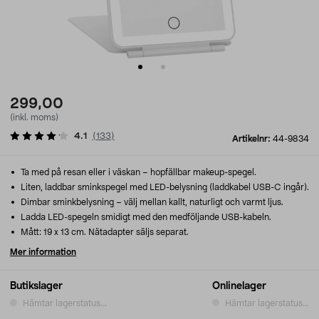
299,00
(inkl. moms)
4.1
(
133
)
Artikelnr:
44-9834
Ta med på resan eller i väskan – hopfällbar makeup-spegel.
Liten, laddbar sminkspegel med LED-belysning (laddkabel USB-C ingår).
Dimbar sminkbelysning – välj mellan kallt, naturligt och varmt ljus.
Ladda LED-spegeln smidigt med den medföljande USB-kabeln.
Mått: 19 x 13 cm. Nätadapter säljs separat.
Mer information
Butikslager
Onlinelager
Hämtar lagerstatus...
Hämtar lagerstatus...