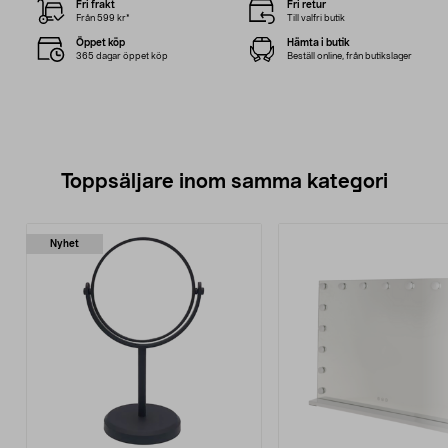
Fri frakt
Fri retur
Från 599 kr*
Till valfri butik
Öppet köp
Hämta i butik
365 dagar öppet köp
Beställ online, från butikslager
Toppsäljare inom samma kategori
Nyhet