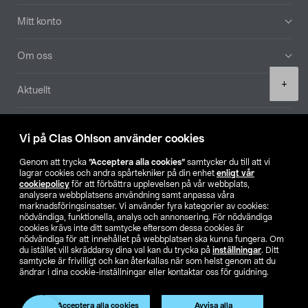
Mitt konto
Om oss
Product
+
Aktuellt
quantity
Våra bolag
Vi på Clas Ohlson använder cookies
Hitta butik
Genom att trycka
”Acceptera alla cookies”
samtycker du till att vi
lagrar cookies och andra spårtekniker på din enhet
enligt vår
cookiepolicy
för att förbättra upplevelsen på vår webbplats,
SE
NO
FI
analysera webbplatsens användning samt anpassa våra
marknadsföringsinsatser. Vi använder fyra kategorier av cookies:
nödvändiga, funktionella, analys och annonsering. För nödvändiga
cookies krävs inte ditt samtycke eftersom dessa cookies är
nödvändiga för att innehållet på webbplatsen ska kunna fungera. Om
du istället vill skräddarsy dina val kan du trycka på
inställningar
. Ditt
samtycke är frivilligt och kan återkallas när som helst genom att du
ändrar i dina cookie-inställningar eller kontaktar oss för guidning.
Köpvillkor
Privacy statement
Klubbvillkor
För företag
Ändra till priser exklusive moms
Acceptera alla cookies
Avvisa alla