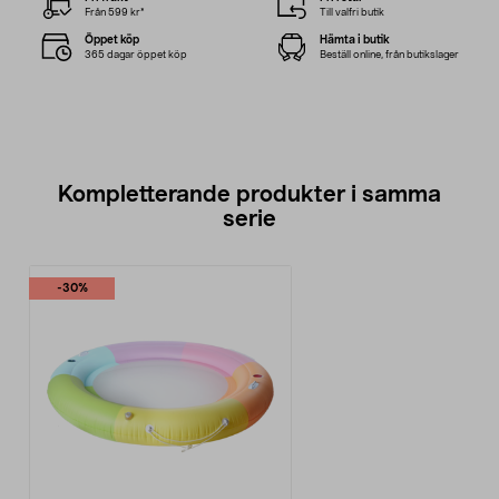
Från 599 kr*
Till valfri butik
Öppet köp
Hämta i butik
365 dagar öppet köp
Beställ online, från butikslager
Kompletterande produkter i samma
serie
-30%