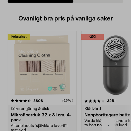
Ovanligt bra pris på vanliga saker
Kolla priset
-25%
4.0av 5 stjärnor
recensioner
4.5av 5 stjärnor
recensio
3808
3251
(9,97/st)
Köksrengöring & disk
Klädvård
Mikrofiberduk 32 x 31 cm, 4-
Noppborttagare batter
pack
Vårda kläder och andra tex
ta bort noppor och ludd.
-
Aftonbladets "självklara favorit” i
Noppborttagaren fräs...
test av d...