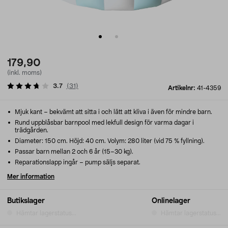
179,90
(inkl. moms)
3.7
(
31
)
Artikelnr:
41-4359
Mjuk kant – bekvämt att sitta i och lätt att kliva i även för mindre barn.
Rund uppblåsbar barnpool med lekfull design för varma dagar i
trädgården.
Diameter: 150 cm. Höjd: 40 cm. Volym: 280 liter (vid 75 % fyllning).
Passar barn mellan 2 och 6 år (15–30 kg).
Reparationslapp ingår – pump säljs separat.
Mer information
Butikslager
Onlinelager
Hämtar lagerstatus...
Hämtar lagerstatus...