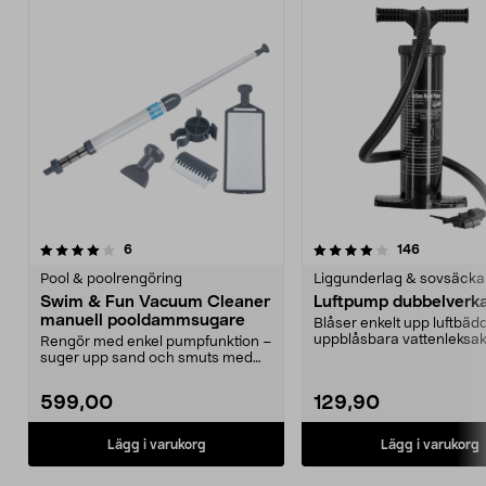
4.0av 5 stjärnor
recensioner
4.5av 5 stjärnor
recensione
6
146
Pool & poolrengöring
Liggunderlag & sovsäcka
Swim & Fun Vacuum Cleaner
Luftpump dubbelverk
manuell pooldammsugare
Blåser enkelt upp luftbäd
uppblåsbara vattenleksak
Rengör med enkel pumpfunktion –
Dubbelverkande - bl...
suger upp sand och smuts med
vakuum. Swim & Fun ...
599,00
129,90
Lägg i varukorg
Lägg i varukorg