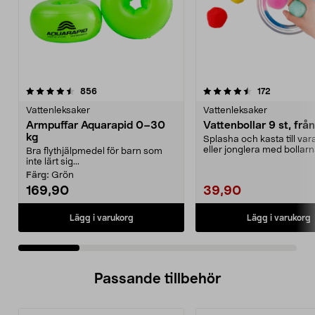
4.5 av 5 stjärnor
recensioner
3.5 av 5 stjärnor
recensione
856
172
Vattenleksaker
Vattenleksaker
Armpuffar Aquarapid 0–30
Vattenbollar 9 st, från
kg
Splasha och kasta till va
eller jonglera med bollarna
Bra flythjälpmedel för barn som
superabsorbera...
inte lärt sig...
Färg:
Grön
169,90
39,90
Lägg i varukorg
Lägg i varukorg
Passande tillbehör