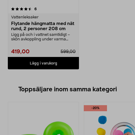
recensioner
6
Vattenleksaker
Flytande hängmatta med nät
rund, 2 personer 208 cm
Ligg på och i vattnet samtidigt –
skön avkoppling under varma
sommardagar. Stor,...
419,00
599,00
Lägg i varukorg
Toppsäljare inom samma kategori
-20%