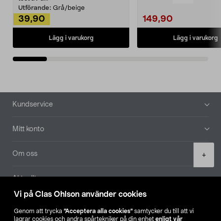
Utförande:
Grå/beige
39,90
149,90
Lägg i varukorg
Lägg i varukorg
Sidfot
Kundservice
Mitt konto
Product
Om oss
+
quantity
Aktuellt
Vi på Clas Ohlson använder cookies
Våra bolag
Genom att trycka
”Acceptera alla cookies”
samtycker du till att vi
lagrar cookies och andra spårtekniker på din enhet
enligt vår