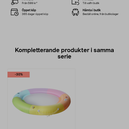
Från 599 kr*
Till valfri butik
Öppet köp
Hämta i butik
365 dagar öppet köp
Beställ online, från butikslager
Kompletterande produkter i samma
serie
-30%