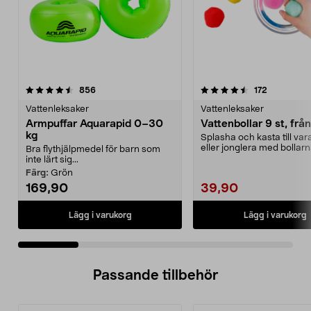
4.5 av 5 stjärnor
recensioner
3.5 av 5 stjärnor
recensione
856
172
Vattenleksaker
Vattenleksaker
Armpuffar Aquarapid 0–30
Vattenbollar 9 st, från
kg
Splasha och kasta till va
eller jonglera med bollarna
Bra flythjälpmedel för barn som
superabsorbera...
inte lärt sig...
Färg:
Grön
169,90
39,90
Lägg i varukorg
Lägg i varukorg
Passande tillbehör