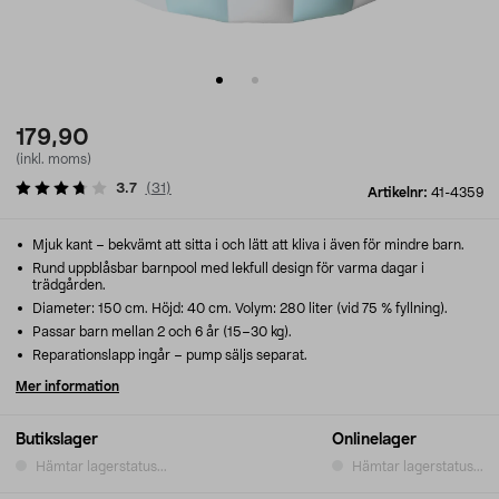
179,90
(inkl. moms)
3.7
(
31
)
Artikelnr:
41-4359
Mjuk kant – bekvämt att sitta i och lätt att kliva i även för mindre barn.
Rund uppblåsbar barnpool med lekfull design för varma dagar i
trädgården.
Diameter: 150 cm. Höjd: 40 cm. Volym: 280 liter (vid 75 % fyllning).
Passar barn mellan 2 och 6 år (15–30 kg).
Reparationslapp ingår – pump säljs separat.
Mer information
Butikslager
Onlinelager
Hämtar lagerstatus...
Hämtar lagerstatus...