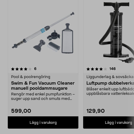
4.0av 5 stjärnor
recensioner
4.5av 5 stjärnor
recensione
6
146
Pool & poolrengöring
Liggunderlag & sovsäcka
Swim & Fun Vacuum Cleaner
Luftpump dubbelverk
manuell pooldammsugare
Blåser enkelt upp luftbäd
uppblåsbara vattenleksak
Rengör med enkel pumpfunktion –
Dubbelverkande - bl...
suger upp sand och smuts med
vakuum. Swim & Fun ...
599,00
129,90
Lägg i varukorg
Lägg i varukorg