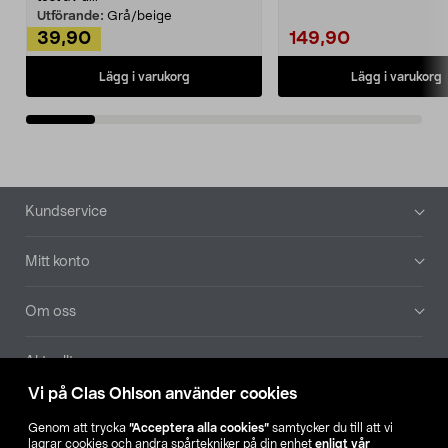
Utförande:
Grå/beige
39,90
149,90
Lägg i varukorg
Lägg i varukorg
Sidfot
Kundservice
Mitt konto
Om oss
Aktuellt
Vi på Clas Ohlson använder cookies
Våra bolag
Genom att trycka
”Acceptera alla cookies”
samtycker du till att vi
lagrar cookies och andra spårtekniker på din enhet
enligt vår