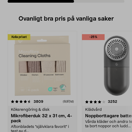
Ovanligt bra pris på vanliga saker
Kolla priset
-25%
4.0av 5 stjärnor
recensioner
4.5av 5 stjärnor
recensio
3809
3252
(9,97/st)
Köksrengöring & disk
Klädvård
Mikrofiberduk 32 x 31 cm, 4-
Noppborttagare batter
pack
Vårda kläder och andra tex
ta bort noppor och ludd.
Aftonbladets "självklara favorit” i
Noppborttagaren fräs...
test av d...