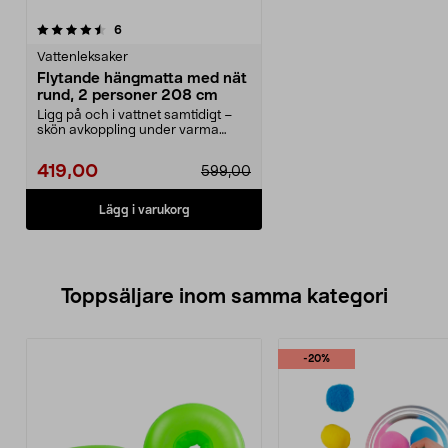
recensioner
6
Vattenleksaker
Flytande hängmatta med nät
rund, 2 personer 208 cm
Ligg på och i vattnet samtidigt –
skön avkoppling under varma
sommardagar. Stor,...
419,00
599,00
Lägg i varukorg
Toppsäljare inom samma kategori
-20%