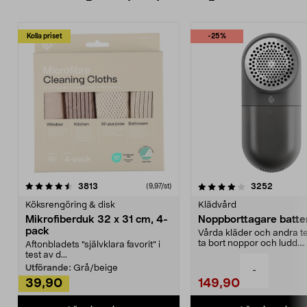
Kolla priset
-25%
4.0av 5 stjärnor
recensioner
4.5av 5 stjärnor
recensio
3813
3252
(9,97/st)
Köksrengöring & disk
Klädvård
Mikrofiberduk 32 x 31 cm, 4-
Noppborttagare batter
pack
Vårda kläder och andra tex
ta bort noppor och ludd.
Aftonbladets "självklara favorit” i
Noppborttagaren fräs...
test av d...
Utförande:
Grå/beige
-
39,90
149,90