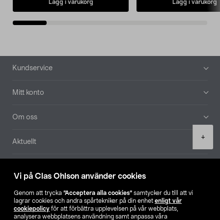
Lägg i varukorg
Lägg i varukorg
Sidfot
Kundservice
Mitt konto
Om oss
Product
+
Aktuellt
quantity
Våra bolag
Vi på Clas Ohlson använder cookies
Hitta butik
Genom att trycka
”Acceptera alla cookies”
samtycker du till att vi
lagrar cookies och andra spårtekniker på din enhet
enligt vår
cookiepolicy
för att förbättra upplevelsen på vår webbplats,
SE
NO
FI
analysera webbplatsens användning samt anpassa våra