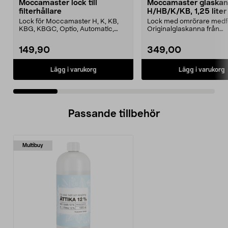
Moccamaster lock till
Moccamaster glaska
filterhållare
H/HB/K/KB, 1,25 liter
Lock för Moccamaster H, K, KB,
Lock med omrörare medfö
KBG, KBGC, Optio, Automatic,
Originalglaskanna från
Automatic S, Manual ...
Moccamaster. Förläng livet
149,90
349,00
Lägg i varukorg
Lägg i varukorg
Passande tillbehör
Multibuy