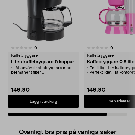
recensioner
recensioner
0
0
0.0 av 5 stjärnor
Kaffebryggare
Kaffebryggare
Liten kaffebryggare 5 koppar
Kaffebryggare 0,6 lite
• Lättanvänd kaffebryggare med
• En riktigt liten kaffebryg
permanent filter.
• Perfekt i det lilla kontoret
• Liten kaffebryggare för
köket.
studentrummet eller det lilla köket.
• Avtagbar filterhållare - 
• Glaskannan, filterhållaren och
rengöring.
149,90
149,90
flergångsfiltret tål maskindisk.
• Autostopp.
• Torrkokningsskydd och
automatisk avstängning.
Se varianter
Lägg i varukorg
• Brygger upp till 5 koppar kaffe.
Ovanligt bra pris på vanliga saker