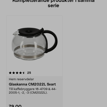
Kompletterande produkter i samma
serie
recensioner
25
Hem reservdelar
Glaskanna CM2022L Svart
Till kaffebryggare 18-4709 & 44-
2005-1, -2, -3 (CM2022L).
79,00