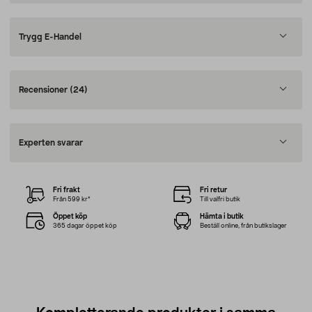
Trygg E-Handel
Recensioner
(24)
Experten svarar
Fri frakt
Fri retur
Från 599 kr*
Till valfri butik
Öppet köp
Hämta i butik
365 dagar öppet köp
Beställ online, från butikslager