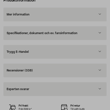
Produktinformation
Mer information
Specifikationer, dokument och ev. faroinformation
Trygg E-Handel
Recensioner
(338)
Experten svarar
Fri frakt
Fri retur
Från 599 kr*
Till valfri butik