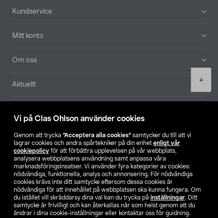
Sidfot
Kundservice
Mitt konto
Om oss
Product
+
Aktuellt
quantity
Våra bolag
Vi på Clas Ohlson använder cookies
Hitta butik
Genom att trycka
”Acceptera alla cookies”
samtycker du till att vi
lagrar cookies och andra spårtekniker på din enhet
enligt vår
cookiepolicy
för att förbättra upplevelsen på vår webbplats,
SE
NO
FI
analysera webbplatsens användning samt anpassa våra
marknadsföringsinsatser. Vi använder fyra kategorier av cookies:
nödvändiga, funktionella, analys och annonsering. För nödvändiga
cookies krävs inte ditt samtycke eftersom dessa cookies är
nödvändiga för att innehållet på webbplatsen ska kunna fungera. Om
du istället vill skräddarsy dina val kan du trycka på
inställningar
. Ditt
samtycke är frivilligt och kan återkallas när som helst genom att du
ändrar i dina cookie-inställningar eller kontaktar oss för guidning.