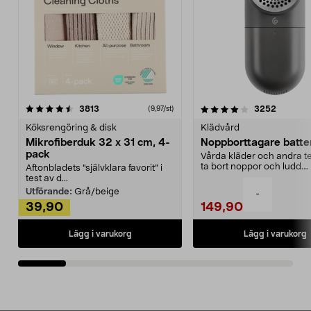
4.0av 5 stjärnor
recensioner
4.5av 5 stjärnor
recensio
3813
3252
(9,97/st)
Köksrengöring & disk
Klädvård
Mikrofiberduk 32 x 31 cm, 4-
Noppborttagare batter
pack
Vårda kläder och andra tex
ta bort noppor och ludd.
Aftonbladets "självklara favorit” i
Noppborttagaren fräs...
test av d...
Utförande:
Grå/beige
-
39,90
149,90
Lägg i varukorg
Lägg i varukorg