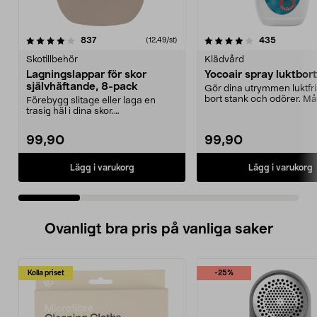
4.0 av 5 stjärnor
recensioner
4.5 av 5 stjärnor
recension
837
435
(12,49/st)
Skotillbehör
Klädvård
Lagningslappar för skor
Yocoair spray luktbor
självhäftande, 8-pack
Gör dina utrymmen luktfri
bort stank och odörer. M
Förebygg slitage eller laga en
olika användningsom...
trasig häl i dina skor.
Lagningslappar som förstä...
99,90
99,90
Lägg i varukorg
Lägg i varukorg
Ovanligt bra pris på vanliga saker
Kolla priset
-25%