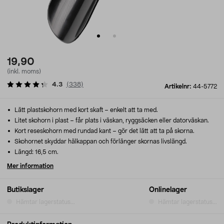
19,90
(inkl. moms)
4.3
(
338
)
Artikelnr:
44-5772
Lätt plastskohorn med kort skaft – enkelt att ta med.
Litet skohorn i plast – får plats i väskan, ryggsäcken eller datorväskan.
Kort reseskohorn med rundad kant – gör det lätt att ta på skorna.
Skohornet skyddar hälkappan och förlänger skornas livslängd.
Längd: 16,5 cm.
Mer information
Butikslager
Onlinelager
Hämtar lagerstatus...
Hämtar lagerstatus...