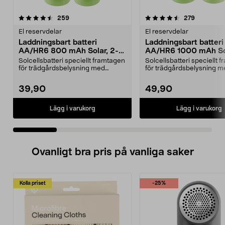
4.5 av 5 stjärnor
recensioner
4.5 av 5 stjärnor
recension
259
279
El reservdelar
El reservdelar
Laddningsbart batteri
Laddningsbart batteri
AA/HR6 800 mAh Solar, 2-
AA/HR6 1000 mAh Sol
pack
pack
Solcellsbatteri speciellt framtagen
Solcellsbatteri speciellt 
för trädgårdsbelysning med
för trädgårdsbelysning m
solceller och AA-...
solceller och AA-...
39,90
49,90
Lägg i varukorg
Lägg i varukorg
Ovanligt bra pris på vanliga saker
Kolla priset
-25%