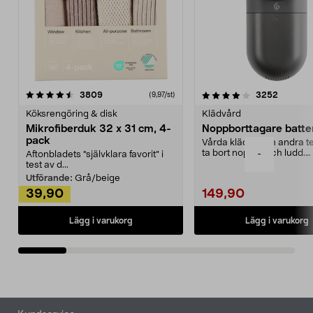
4.0av 5 stjärnor
recensioner
4.5av 5 stjärnor
recensio
3809
3252
(9,97/st)
Köksrengöring & disk
Klädvård
Mikrofiberduk 32 x 31 cm, 4-
Noppborttagare batter
pack
Vårda kläder och andra tex
ta bort noppor och ludd.
-
Aftonbladets "självklara favorit” i
Noppborttagaren fräs...
test av d...
Utförande:
Grå/beige
39,90
149,90
Lägg i varukorg
Lägg i varukorg
Sidfot