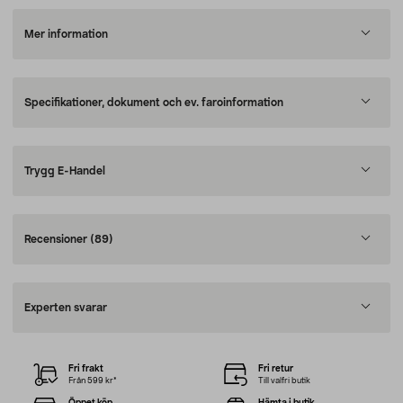
Mer information
Specifikationer, dokument och ev. faroinformation
Trygg E-Handel
Recensioner
(89)
Experten svarar
Fri frakt
Fri retur
Från 599 kr*
Till valfri butik
Öppet köp
Hämta i butik