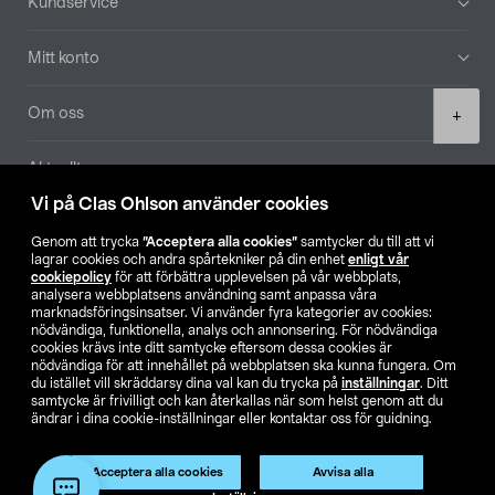
Kundservice
Mitt konto
Product
Om oss
+
quantity
Aktuellt
Vi på Clas Ohlson använder cookies
Våra bolag
Genom att trycka
”Acceptera alla cookies”
samtycker du till att vi
lagrar cookies och andra spårtekniker på din enhet
enligt vår
Hitta butik
cookiepolicy
för att förbättra upplevelsen på vår webbplats,
analysera webbplatsens användning samt anpassa våra
marknadsföringsinsatser. Vi använder fyra kategorier av cookies:
nödvändiga, funktionella, analys och annonsering. För nödvändiga
SE
NO
FI
cookies krävs inte ditt samtycke eftersom dessa cookies är
nödvändiga för att innehållet på webbplatsen ska kunna fungera. Om
du istället vill skräddarsy dina val kan du trycka på
inställningar
. Ditt
samtycke är frivilligt och kan återkallas när som helst genom att du
ändrar i dina cookie-inställningar eller kontaktar oss för guidning.
Acceptera alla cookies
Avvisa alla
Köpvillkor
Privacy statement
Klubbvillkor
För företag
Lägg i varukorg
(1)