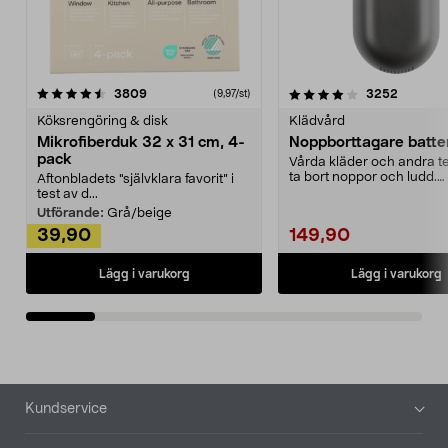
4.0av 5 stjärnor
recensioner
4.5av 5 stjärnor
recensio
3809
3252
(9,97/st)
Köksrengöring & disk
Klädvård
Mikrofiberduk 32 x 31 cm, 4-
Noppborttagare batter
pack
Vårda kläder och andra tex
ta bort noppor och ludd.
Aftonbladets "självklara favorit” i
Noppborttagaren fräs...
test av d...
Utförande:
Grå/beige
39,90
149,90
Lägg i varukorg
Lägg i varukorg
Sidfot
Kundservice