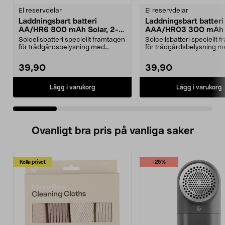
El reservdelar
El reservdelar
Laddningsbart batteri
Laddningsbart batteri
AA/HR6 800 mAh Solar, 2-
AAA/HR03 300 mAh S
pack
2-pack
Solcellsbatteri speciellt framtagen
Solcellsbatteri speciellt 
för trädgårdsbelysning med
för trädgårdsbelysning m
solceller och AA-...
solceller och AAA...
39,90
39,90
Lägg i varukorg
Lägg i varukorg
Ovanligt bra pris på vanliga saker
Kolla priset
-25%