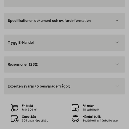
Specifikationer, dokument och ev. faroinformation
Trygg E-Handel
Recensioner
(232)
Experten svarar
(5 besvarade frågor)
Fri frakt
Fri retur
Från 599 kr*
Till valfri butik
Öppet köp
Hämta i butik
365 dagar öppet köp
Beställ online, från butikslager