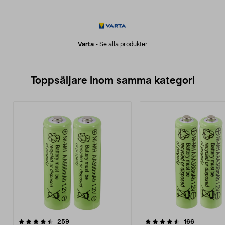
Varta
-
Se alla produkter
Toppsäljare inom samma kategori
4.5 av 5 stjärnor
recensioner
4.5 av 5 stjärnor
recensione
259
166