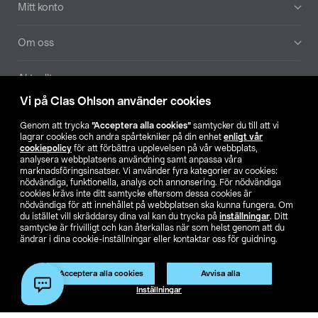
Mitt konto
Om oss
Aktuellt
Vi på Clas Ohlson använder cookies
Våra bolag
Genom att trycka
”Acceptera alla cookies”
samtycker du till att vi
lagrar cookies och andra spårtekniker på din enhet
enligt vår
Hitta butik
cookiepolicy
för att förbättra upplevelsen på vår webbplats,
analysera webbplatsens användning samt anpassa våra
marknadsföringsinsatser. Vi använder fyra kategorier av cookies:
nödvändiga, funktionella, analys och annonsering. För nödvändiga
SE
NO
FI
cookies krävs inte ditt samtycke eftersom dessa cookies är
nödvändiga för att innehållet på webbplatsen ska kunna fungera. Om
du istället vill skräddarsy dina val kan du trycka på
inställningar
. Ditt
samtycke är frivilligt och kan återkallas när som helst genom att du
ändrar i dina cookie-inställningar eller kontaktar oss för guidning.
Acceptera alla cookies
Avvisa alla
Köpvillkor
Privacy statement
Klubbvillkor
För företag
Inställningar
Ändra till priser exklusive moms