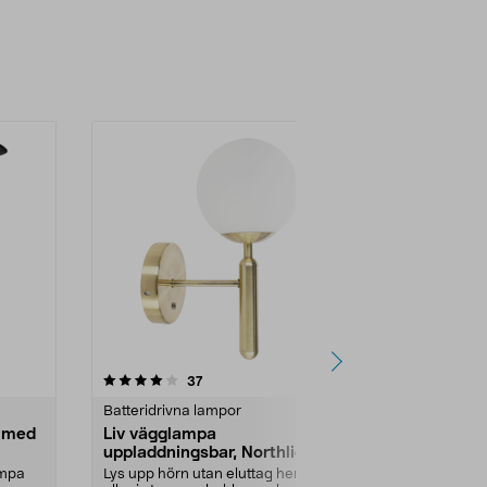
-62%
4.0 av 5 stjärnor
recensioner
4.0
37
4
Batteridrivna lampor
LED-lister &
a med
Liv vägglampa
LED-list me
uppladdningsbar, Northlight
laddbar 18
ampa
Lys upp hörn utan eluttag hemma
Höj stämning