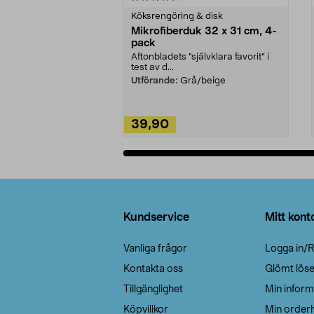
Köksrengöring & disk
Mikrofiberduk 32 x 31 cm, 4-
pack
Aftonbladets "självklara favorit” i
test av d...
Utförande:
Grå/beige
39,90
Lägg i varukorg
Sidfot
Kundservice
Mitt kont
Vanliga frågor
Logga in/R
Kontakta oss
Glömt lös
Tillgänglighet
Min inform
Köpvillkor
Min orderh