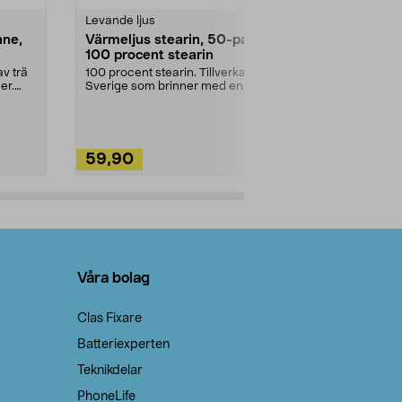
Levande ljus
Rengöringsm
nne,
Värmeljus stearin, 50-pack,
Bikarbonat
100 procent stearin
Ett allsidigt 
städning och 
v trä
100 procent stearin. Tillverkade i
ute. Städa med
er.
Sverige som brinner med en
vacker och sotfri ...
59,90
49,90
Lägg i varukorg
Lägg
Våra bolag
Clas Fixare
Batteriexperten
Teknikdelar
PhoneLife