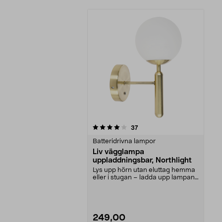
0av 5 stjärnor
recensioner
37
Batteridrivna lampor
Liv vägglampa
uppladdningsbar, Northlight
Lys upp hörn utan eluttag hemma
eller i stugan – ladda upp lampan
via USB. North...
249,00