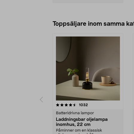
Lägg i varukorg
Toppsäljare inom samma ka
5 av 5 stjärnor
4.5 av 5 stjärnor
recensioner
1032
Batteridrivna lampor
Laddningsbar oljelampa
inomhus, 22 cm
Påminner om en klassisk