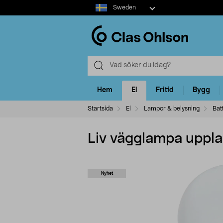
Select
Sweden
market
Hem
El
Fritid
Bygg
Startsida
El
Lampor & belysning
Bat
Liv vägglampa uppla
Nyhet