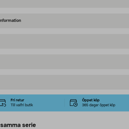
information
Fri retur
Öppet köp
Till valfri butik
365 dagar öppet köp
 samma serie