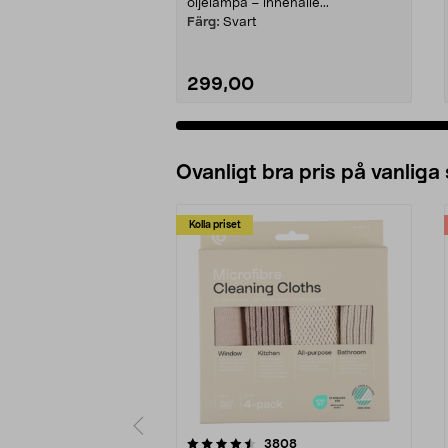
oljelampa – innehålle...
Färg:
Svart
299,00
Ovanligt bra pris på vanliga
Kolla priset
5av 5 stjärnor
4.0av 5 stjärnor
recensioner
3808