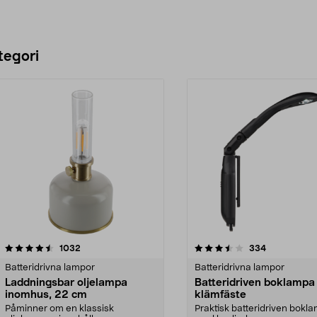
tegori
3.5 av 5 stjärnor
recensioner
4.0 av 5 stjärnor
recensioner
1032
334
Batteridrivna lampor
Batteridrivna lampor
Laddningsbar oljelampa
Batteridriven boklamp
inomhus, 22 cm
klämfäste
Påminner om en klassisk
Praktisk batteridriven bokl