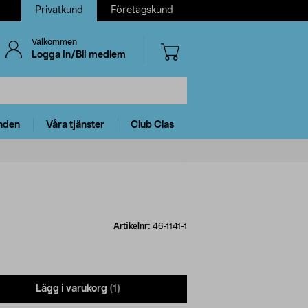
Privatkund
Företagskund
Välkommen
Logga in/Bli medlem
nden
Våra tjänster
Club Clas
Artikelnr:
46-1141-1
Lägg i varukorg
(1)