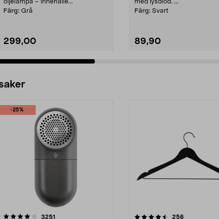
oljelampa – innehålle...
med lysdiod. ...
Färg:
Grå
Färg:
Svart
299,00
89,90
 saker
-25%
4.5av 5 stjärnor
recensioner
4.0av 5 stjärnor
recensioner
3251
256