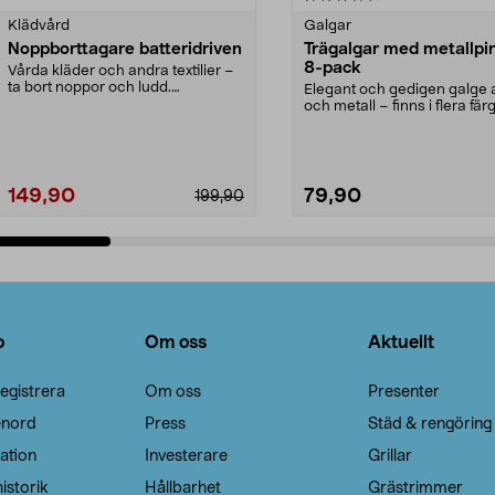
Klädvård
Galgar
Noppborttagare batteridriven
Trägalgar med metallpi
8-pack
Vårda kläder och andra textilier –
ta bort noppor och ludd.
Elegant och gedigen galge a
Noppborttagaren fräs...
och metall – finns i flera färg
Galge med sv...
149,90
79,90
199,90
Lägg i varukorg
Lägg i varukorg
o
Om oss
Aktuellt
egistrera
Om oss
Presenter
enord
Press
Städ & rengöring
ation
Investerare
Grillar
istorik
Hållbarhet
Grästrimmer