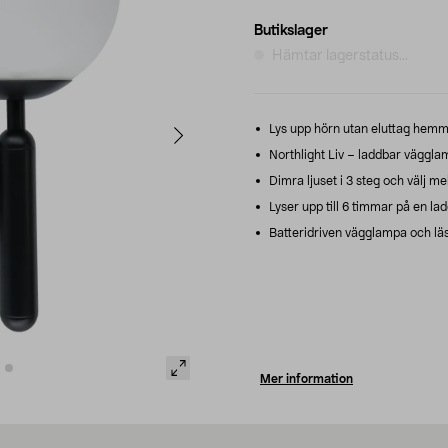
Butikslager
Hämtar lagerstatus...
Lys upp hörn utan eluttag hemma
Northlight Liv – laddbar vägglam
Dimra ljuset i 3 steg och välj mel
Lyser upp till 6 timmar på en la
Batteridriven vägglampa och läsl
Mer information