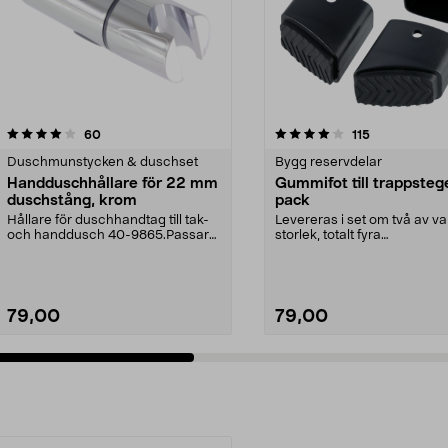
4.0 av 5 stjärnor
recensioner
4.5 av 5 stjärnor
recensioner
60
115
Duschmunstycken & duschset
Bygg reservdelar
Handduschhållare för 22 mm
Gummifot till trappsteg
duschstång, krom
pack
Hållare för duschhandtag till tak-
Levereras i set om två av va
och handdusch 40-9865.Passar
storlek, totalt fyra
22 mm stång och ...
stycken.Innermåtten på de t.
79,00
79,00