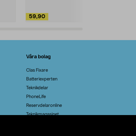
59,90
49,90
Lägg i varukorg
Lägg
Våra bolag
Clas Fixare
Batteriexperten
Teknikdelar
PhoneLife
Reservdelaronline
Teknikmagasinet