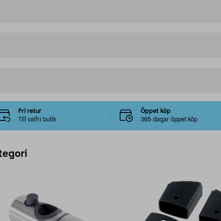
Fri retur
Öppet köp
Till valfri butik
365 dagar öppet köp
tegori