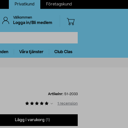
Privatkund
Företagskund
Välkommen
Logga in/Bli medlem
nden
Våra tjänster
Club Clas
Artikelnr:
51-2033
1
recension
Lägg i varukorg
(1)