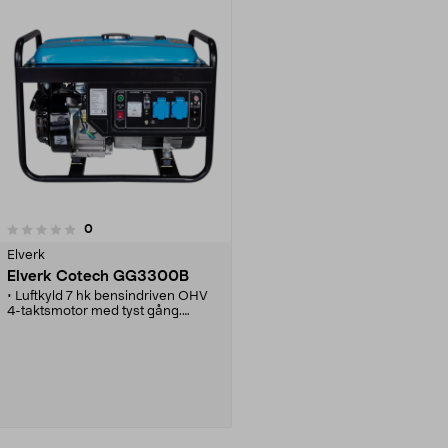
recensioner
0
Elverk
Elverk Cotech GG3300B
• Luftkyld 7 hk bensindriven OHV
4-taktsmotor med tyst gång.
• 2 st. 230 V/50 Hz-uttag och ett 12
V-uttag för t.ex. batteriladdning.
• Voltmeter, överbelastningsskydd
och oljenivåbrytare.
• Stålrörsstativ med
vibrationsdämpare.
• Stor tank på 15 l, ger ca 11 tim
drifttid.