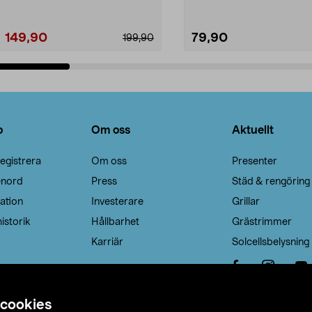
149,90
79,90
199,90
Lägg i varukorg
Lägg i varukorg
o
Om oss
Aktuellt
egistrera
Om oss
Presenter
enord
Press
Städ & rengöring
ation
Investerare
Grillar
istorik
Hållbarhet
Grästrimmer
Karriär
Solcellsbelysning
 cookies