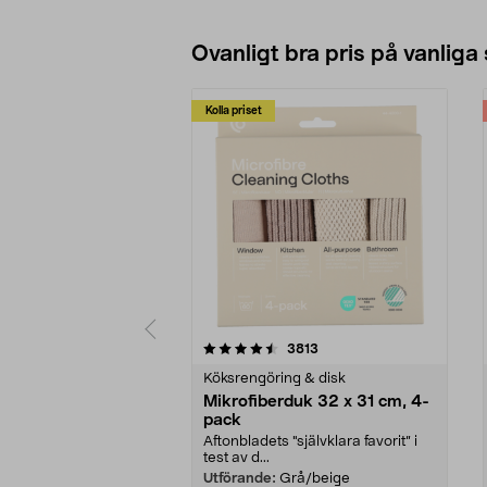
drifttid.
• Generator med voltmätare,
Se varianter
överbelastningsskydd och
oljevakt.
Ovanligt bra pris på vanliga
Kolla priset
5av 5 stjärnor
4.0av 5 stjärnor
recensioner
3813
Köksrengöring & disk
Mikrofiberduk 32 x 31 cm, 4-
pack
Aftonbladets "självklara favorit” i
test av d...
Utförande:
Grå/beige