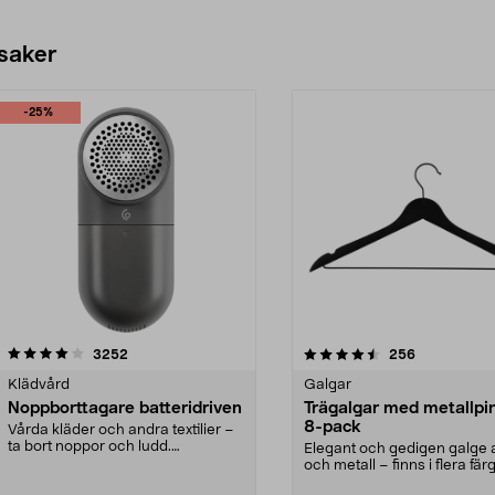
Se varianter
 saker
-25%
4.5av 5 stjärnor
recensioner
4.0av 5 stjärnor
recensioner
3252
256
Klädvård
Galgar
Noppborttagare batteridriven
Trägalgar med metallpi
8-pack
Vårda kläder och andra textilier –
ta bort noppor och ludd.
Elegant och gedigen galge a
Noppborttagaren fräs...
och metall – finns i flera färg
Galge med sv...