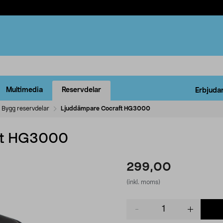
Multimedia
Reservdelar
Erbjuda
Bygg reservdelar
Ljuddämpare Cocraft HG3000
ft HG3000
299,00
(inkl. moms)
Product
quantity