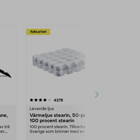
Kolla priset
Multibuy
4.5av 5 stjärnor
recensioner
4.5
4378
2
Levande ljus
Rengöringsm
nne,
Värmeljus stearin, 50-pack,
Bikarbonat
100 procent stearin
Ett allsidigt 
städning och 
v trä
100 procent stearin. Tillverkade i
ute. Städa med
er.
Sverige som brinner med en
vacker och sotfri ...