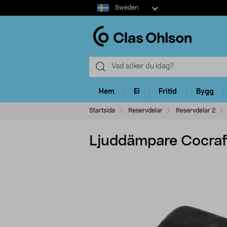
Select
Sweden
market
Hem
El
Fritid
Bygg
Startsida
Reservdelar
Reservdelar 2
Ljuddämpare Cocra