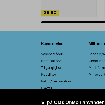
39,90
Lägg i varukorg
Sidfot
Kundservice
Mitt kont
Vanliga frågor
Logga in/R
Kontakta oss
Glömt lös
Tillgänglighet
Min inform
Köpvillkor
Min orderh
Retur / reklamation
Elavfall
Cookie policy
Leveransalternativ
Vi på Clas Ohlson använder