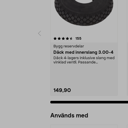
5 av 5 stjärnor
4.0 av 5 stjärnor
recensioner
155
Bygg reservdelar
Däck med innerslang 3.00-4
Däck 4-lagers inklusive slang med
vinklad ventil. Passande
luftgummihjul i dimen...
149,90
Används med