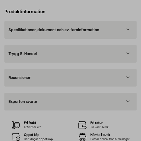
Produktinformation
Specifikationer, dokument och ev. faroinformation
Trygg E-Handel
Recensioner
Experten svarar
Fri frakt
Fri retur
Från 599 kr*
Till valfri butik
Öppet köp
Hämta i butik
365 dagar öppet köp
Beställ online, från butikslager