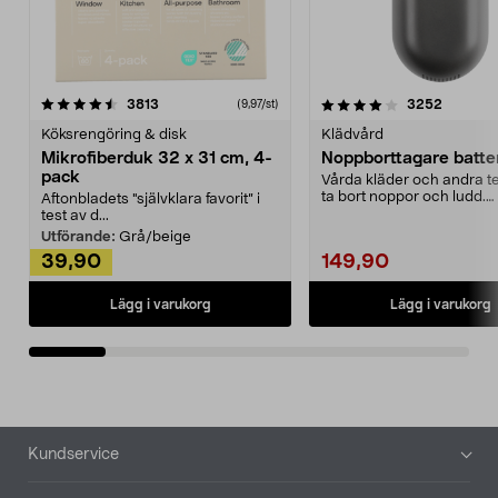
4.0av 5 stjärnor
recensioner
4.5av 5 stjärnor
recensio
3813
3252
(9,97/st)
Köksrengöring & disk
Klädvård
Mikrofiberduk 32 x 31 cm, 4-
Noppborttagare batter
pack
Vårda kläder och andra tex
ta bort noppor och ludd.
Aftonbladets "självklara favorit” i
Noppborttagaren fräs...
test av d...
Utförande:
Grå/beige
39,90
149,90
Lägg i varukorg
Lägg i varukorg
Sidfot
Kundservice