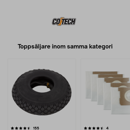
Toppsäljare inom samma kategori
4.5 av 5 stjärnor
recensioner
5.0 av 5 stjärnor
recensioner
155
4