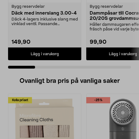
Bygg reservdelar
Bygg reservdelar
Däck med innerslang 3.00-4
Dammpåsar till Cocr
20/20S grovdammsug
Däck 4-lagers inklusive slang med
5-pack
vinklad ventil. Passande
Håller dammsugaren effe
luftgummihjul i dimen...
fräsch påse vid varje byte
Dammsugarpåsar för C...
149,90
99,90
Lägg i varukorg
Lägg i varukorg
Ovanligt bra pris på vanliga saker
Kolla priset
-25%