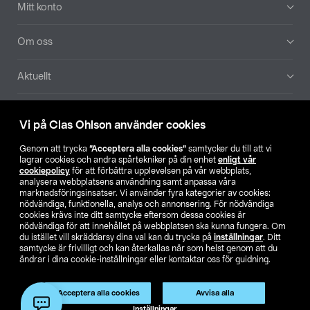
Mitt konto
Om oss
Aktuellt
Våra bolag
Vi på Clas Ohlson använder cookies
Hitta butik
Genom att trycka
”Acceptera alla cookies”
samtycker du till att vi
lagrar cookies och andra spårtekniker på din enhet
enligt vår
cookiepolicy
för att förbättra upplevelsen på vår webbplats,
SE
NO
FI
analysera webbplatsens användning samt anpassa våra
marknadsföringsinsatser. Vi använder fyra kategorier av cookies:
nödvändiga, funktionella, analys och annonsering. För nödvändiga
cookies krävs inte ditt samtycke eftersom dessa cookies är
nödvändiga för att innehållet på webbplatsen ska kunna fungera. Om
du istället vill skräddarsy dina val kan du trycka på
inställningar
. Ditt
samtycke är frivilligt och kan återkallas när som helst genom att du
ändrar i dina cookie-inställningar eller kontaktar oss för guidning.
Köpvillkor
Privacy statement
Klubbvillkor
För företag
Ändra till priser exklusive moms
Produkten har utgått
Acceptera alla cookies
Avvisa alla
Artikelnr:
51-465
Inställningar