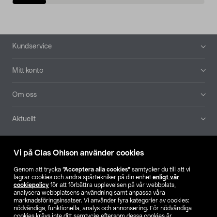
Sidfot
Kundservice
Mitt konto
Om oss
Aktuellt
Våra bolag
Vi på Clas Ohlson använder cookies
Hitta butik
Genom att trycka
”Acceptera alla cookies”
samtycker du till att vi
lagrar cookies och andra spårtekniker på din enhet
enligt vår
cookiepolicy
för att förbättra upplevelsen på vår webbplats,
SE
NO
FI
analysera webbplatsens användning samt anpassa våra
marknadsföringsinsatser. Vi använder fyra kategorier av cookies:
nödvändiga, funktionella, analys och annonsering. För nödvändiga
cookies krävs inte ditt samtycke eftersom dessa cookies är