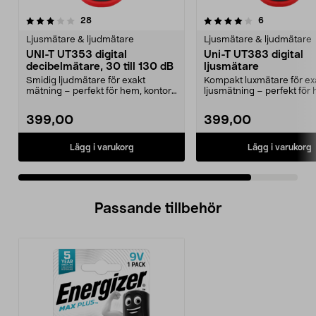
4.0 av 5 stjärnor
recensioner
recensioner
28
6
Ljusmätare & ljudmätare
Ljusmätare & ljudmätare
UNI-T UT353 digital
Uni-T UT383 digital
decibelmätare, 30 till 130 dB
ljusmätare
Smidig ljudmätare för exakt
Kompakt luxmätare för ex
mätning – perfekt för hem, kontor,
ljusmätning – perfekt för
industri etc. Uni...
kontor, skolor etc. U...
399,00
399,00
Lägg i varukorg
Lägg i varukorg
Passande tillbehör