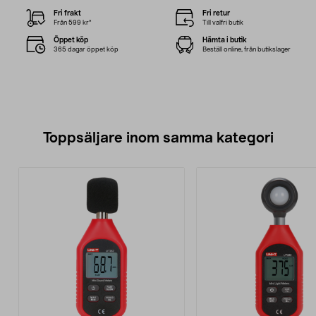
Fri frakt
Fri retur
Från 599 kr*
Till valfri butik
Öppet köp
Hämta i butik
365 dagar öppet köp
Beställ online, från butikslager
Toppsäljare inom samma kategori