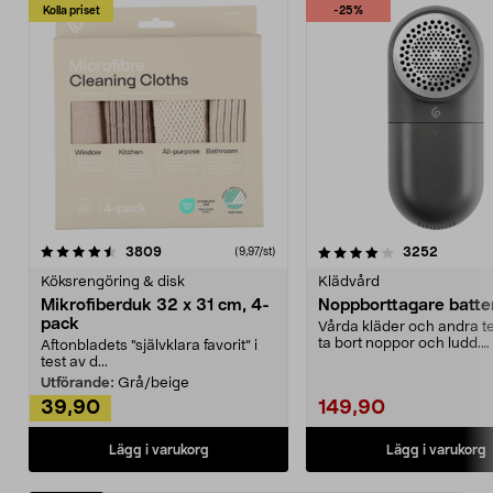
Kolla priset
-25%
4.0av 5 stjärnor
recensioner
4.5av 5 stjärnor
recensio
3809
3252
(9,97/st)
Köksrengöring & disk
Klädvård
Mikrofiberduk 32 x 31 cm, 4-
Noppborttagare batter
pack
Vårda kläder och andra tex
ta bort noppor och ludd.
Aftonbladets "självklara favorit” i
Noppborttagaren fräs...
test av d...
Utförande:
Grå/beige
39,90
149,90
Lägg i varukorg
Lägg i varukorg