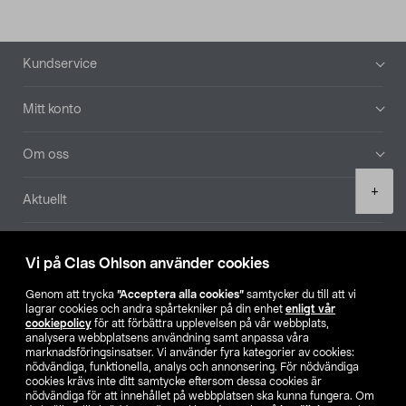
Sidfot
Kundservice
Mitt konto
Om oss
Product
+
Aktuellt
quantity
Våra bolag
Vi på Clas Ohlson använder cookies
Hitta butik
Genom att trycka
”Acceptera alla cookies”
samtycker du till att vi
lagrar cookies och andra spårtekniker på din enhet
enligt vår
cookiepolicy
för att förbättra upplevelsen på vår webbplats,
SE
NO
FI
analysera webbplatsens användning samt anpassa våra
marknadsföringsinsatser. Vi använder fyra kategorier av cookies:
nödvändiga, funktionella, analys och annonsering. För nödvändiga
cookies krävs inte ditt samtycke eftersom dessa cookies är
nödvändiga för att innehållet på webbplatsen ska kunna fungera. Om