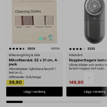
4.0av 5 stjärnor
recensioner
4.5av 5 stjärnor
recensio
3809
3252
(9,97/st)
Köksrengöring & disk
Klädvård
Mikrofiberduk 32 x 31 cm, 4-
Noppborttagare batter
pack
Vårda kläder och andra tex
ta bort noppor och ludd.
Aftonbladets "självklara favorit” i
Noppborttagaren fräs...
test av d...
Utförande:
Grå/beige
-
39,90
149,90
Lägg i varukorg
Lägg i varukorg