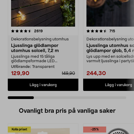
4.5 av 5 stjärnor
recensioner
4.0 av 5 stjärnor
recensione
2619
715
Dekorationsbelysning utomhus
Dekorationsbelysning ut
Ljusslinga glödlampor
Ljusslinga utomhus so
utomhus solcell, 7,2 m
glödlampor glob, 5,4
Ljusslinga med 15 tåliga
Lys upp med en solcellsdr
glödlampsformade LED...
varmvit ljusslinga i partytä
altanen elle...
Utförande:
Transparent
129,90
244,30
149,90
Lägg i varukorg
Lägg i varukorg
Ovanligt bra pris på vanliga saker
Kolla priset
-25%