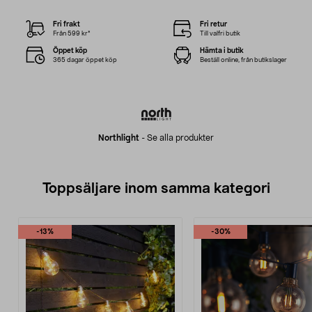
Fri frakt
Fri retur
Från 599 kr*
Till valfri butik
Öppet köp
Hämta i butik
365 dagar öppet köp
Beställ online, från butikslager
Northlight
-
Se alla produkter
Toppsäljare inom samma kategori
-13%
-30%