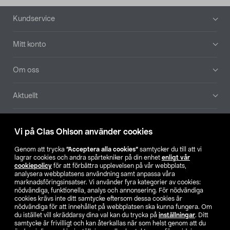
Sidfot
Kundservice
Mitt konto
Om oss
Aktuellt
Våra bolag
Vi på Clas Ohlson använder cookies
Hitta butik
Genom att trycka
”Acceptera alla cookies”
samtycker du till att vi
lagrar cookies och andra spårtekniker på din enhet
enligt vår
cookiepolicy
för att förbättra upplevelsen på vår webbplats,
SE
NO
FI
analysera webbplatsens användning samt anpassa våra
marknadsföringsinsatser. Vi använder fyra kategorier av cookies:
nödvändiga, funktionella, analys och annonsering. För nödvändiga
cookies krävs inte ditt samtycke eftersom dessa cookies är
nödvändiga för att innehållet på webbplatsen ska kunna fungera. Om
du istället vill skräddarsy dina val kan du trycka på
inställningar
. Ditt
samtycke är frivilligt och kan återkallas när som helst genom att du