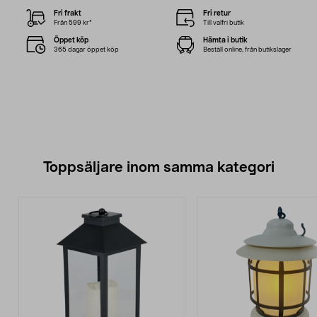
Fri frakt
Fri retur
Från 599 kr*
Till valfri butik
Öppet köp
Hämta i butik
365 dagar öppet köp
Beställ online, från butikslager
Toppsäljare inom samma kategori