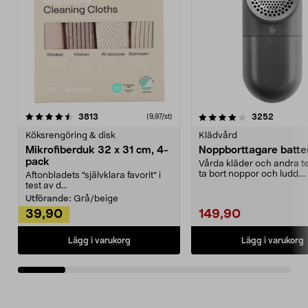
4.0av 5 stjärnor
recensioner
4.5av 5 stjärnor
recensio
3813
3252
(9,97/st)
Köksrengöring & disk
Klädvård
Mikrofiberduk 32 x 31 cm, 4-
Noppborttagare batter
pack
Vårda kläder och andra tex
ta bort noppor och ludd.
Aftonbladets "självklara favorit” i
Noppborttagaren fräs...
test av d...
Utförande:
Grå/beige
39,90
149,90
Lägg i varukorg
Lägg i varukorg