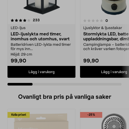
recensioner
4.5 av 5 stjärnor
233
recensioner
0
0.0 av 5 stjärnor
LED-ljus
Ljuslyktor & ljusstakar
LED-ljuslykta med timer,
Stormlykta LED, batter
inomhus och utomhus, svart
uppladdningsbar, dim
Batteridriven LED-lykta med timer
Campinglampa – batterid
för mys inn...
och kräver varken fotogen
lampolja. Stormlykt...
Höjd:
29 cm
99,90
99,90
Lägg i varukorg
Lägg i varukorg
Ovanligt bra pris på vanliga saker
Kolla priset
-25%