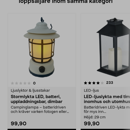
Toppsäljare inom samma kategori
4.0 av 5 stjärnor
4.0 av 5 stjärnor
recension
233
recensioner
0
Ljuslyktor & ljusstakar
LED-ljus
Stormlykta LED, batteri,
LED-ljuslykta med tim
uppladdningsbar, dimbar
inomhus och utomhus,
Campinglampa – batteridriven
Batteridriven LED-lykta m
och kräver varken fotogen eller
för mys inn...
lampolja. Stormlykt...
Höjd:
29 cm
99,90
99,90