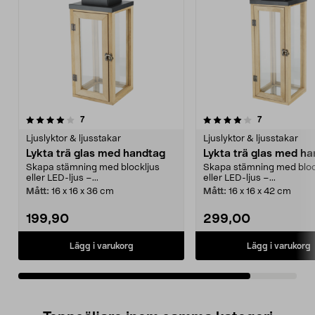
4.0av 5 stjärnor
recensioner
recensioner
7
7
Ljuslyktor & ljusstakar
Ljuslyktor & ljusstakar
Lykta trä glas med handtag
Lykta trä glas med h
Skapa stämning med blockljus
Skapa stämning med bloc
eller LED-ljus –...
eller LED-ljus –...
Mått:
16 x 16 x 36 cm
Mått:
16 x 16 x 42 cm
199,90
299,00
Lägg i varukorg
Lägg i varukorg