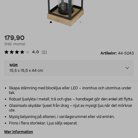
179,90
(inkl. moms)
4.0
(
5
)
Artikelnr:
44-5243
Select
Mått
variant
15,5 x 15,5 x 44 cm
Skapa stämning med blockljus eller LED – inomhus och utomhus under
tak.
Robust ljuslykta i metall, trä och glas – handtaget gör den enkel att flytta.
Glasinsats skyddar ljuset från drag – njut av mysigt ljus när det mörknar
ute.
Mysig belysning på altanen, i vardagsrummet eller vid entrén.
Finns i flera storlekar. Ljus säljs separat.
Mer information