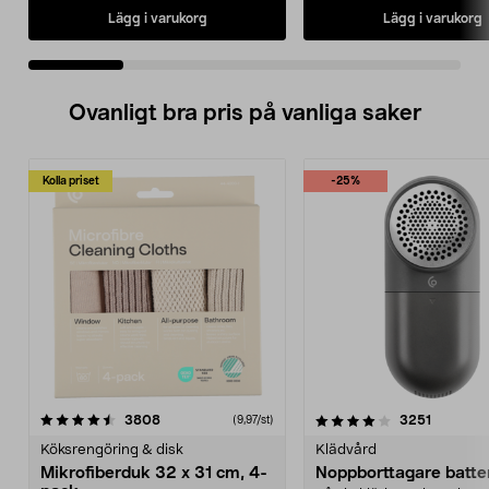
Lägg i varukorg
Lägg i varukorg
Ovanligt bra pris på vanliga saker
Kolla priset
-25%
4.0av 5 stjärnor
recensioner
4.5av 5 stjärnor
recensio
3808
3251
(9,97/st)
Köksrengöring & disk
Klädvård
Mikrofiberduk 32 x 31 cm, 4-
Noppborttagare batter