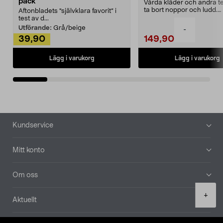
pack
Vårda kläder och andra tex
ta bort noppor och ludd.
Aftonbladets "självklara favorit” i
Noppborttagaren fräs...
test av d...
Utförande:
Grå/beige
-
39,90
149,90
Lägg i varukorg
Lägg i varukorg
Sidfot
Kundservice
Mitt konto
Om oss
Product
+
Aktuellt
quantity