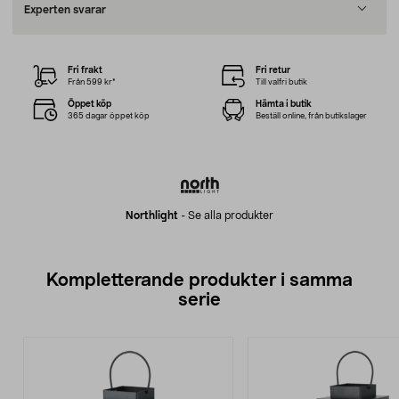
Experten svarar
Fri frakt
Fri retur
Från 599 kr*
Till valfri butik
Öppet köp
Hämta i butik
365 dagar öppet köp
Beställ online, från butikslager
Northlight
-
Se alla produkter
Kompletterande produkter i samma
serie