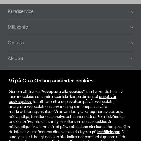
Sidfot
Kundservice
Mitt konto
Om oss
Aktuellt
Våra bolag
Vi på Clas Ohlson använder cookies
Hitta butik
Genom att trycka
”Acceptera alla cookies”
samtycker du till att vi
lagrar cookies och andra spårtekniker på din enhet
enligt vår
cookiepolicy
för att förbättra upplevelsen på vår webbplats,
SE
NO
FI
analysera webbplatsens användning samt anpassa våra
marknadsföringsinsatser. Vi använder fyra kategorier av cookies:
nödvändiga, funktionella, analys och annonsering. För nödvändiga
cookies krävs inte ditt samtycke eftersom dessa cookies är
nödvändiga för att innehållet på webbplatsen ska kunna fungera. Om
du istället vill skräddarsy dina val kan du trycka på
inställningar
. Ditt
samtycke är frivilligt och kan återkallas när som helst genom att du