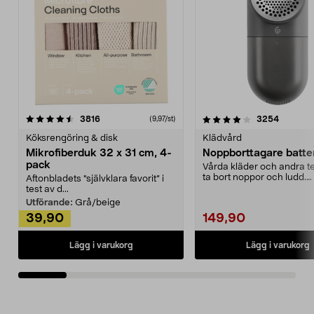
4.0av 5 stjärnor
recensioner
4.5av 5 stjärnor
recensio
3816
3254
(9,97/st)
Köksrengöring & disk
Klädvård
Mikrofiberduk 32 x 31 cm, 4-
Noppborttagare batter
pack
Vårda kläder och andra tex
ta bort noppor och ludd.
Aftonbladets "självklara favorit” i
Noppborttagaren fräs...
test av d...
Utförande:
Grå/beige
39,90
149,90
Lägg i varukorg
Lägg i varukorg