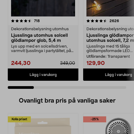
4.5 av 5 stjärnor
recensioner
4.5 av 5 stjärnor
recensio
718
2626
Dekorationsbelysning utomhus
Dekorationsbelysning ut
Ljusslinga utomhus solcell
Ljusslinga glödlampor
glödlampor glob, 5,4 m
utomhus solcell, 7,2 
Lys upp med en solcellsdriven,
Ljusslinga med 15 tåliga
varmvit ljusslinga i partytältet, på
glödlampsformade LED...
altanen elle...
Utförande:
Transparent
244,30
129,90
349,00
Lägg i varukorg
Lägg i varukorg
Ovanligt bra pris på vanliga saker
Kolla priset
-25%