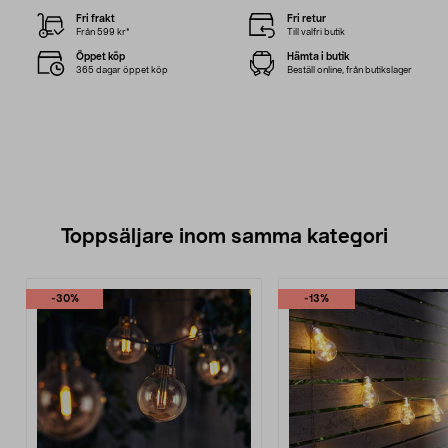
Fri frakt
Fri retur
Från 599 kr*
Till valfri butik
Öppet köp
Hämta i butik
365 dagar öppet köp
Beställ online, från butikslager
Toppsäljare inom samma kategori
-30%
-13%