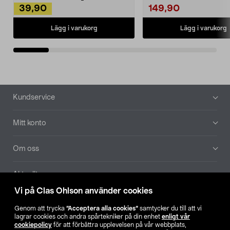
39,90
149,90
Lägg i varukorg
Lägg i varukorg
Sidfot
Kundservice
Mitt konto
Om oss
Aktuellt
Vi på Clas Ohlson använder cookies
Våra bolag
Genom att trycka
”Acceptera alla cookies”
samtycker du till att vi
lagrar cookies och andra spårtekniker på din enhet
enligt vår
Hitta butik
cookiepolicy
för att förbättra upplevelsen på vår webbplats,