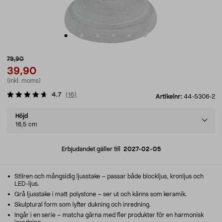
79,90
39,90
(inkl. moms)
4.7
(
16
)
Artikelnr:
44-5306-2
Select
Höjd
variant
16,5 cm
Erbjudandet gäller till
2027-02-05
Stilren och mångsidig ljusstake – passar både blockljus, kronljus och
LED-ljus.
Grå ljusstake i matt polystone – ser ut och känns som keramik.
Skulptural form som lyfter dukning och inredning.
Ingår i en serie – matcha gärna med fler produkter för en harmonisk