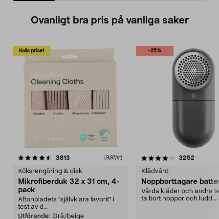
Ovanligt bra pris på vanliga saker
Kolla priset
-25%
4.0av 5 stjärnor
recensioner
4.5av 5 stjärnor
recensio
3813
3252
(9,97/st)
Köksrengöring & disk
Klädvård
Mikrofiberduk 32 x 31 cm, 4-
Noppborttagare batter
pack
Vårda kläder och andra tex
ta bort noppor och ludd.
Aftonbladets "självklara favorit” i
Noppborttagaren fräs...
test av d...
Utförande:
Grå/beige