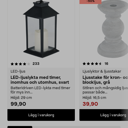
-50%
4.5 av 5 stjärnor
recensioner
recensioner
233
16
0.0 av 5 stjärnor
LED-ljus
Ljuslyktor & ljusstakar
LED-ljuslykta med timer,
Ljusstake för kron- o
inomhus och utomhus, svart
blockljus, grå
Batteridriven LED-lykta med timer
Stilren och mångsidig lju
för mys inn...
passar både...
Höjd:
29 cm
Höjd:
16,5 cm
99,90
39,90
Lägg i varukorg
Lägg i varukorg