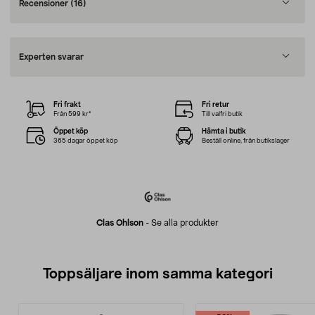
Recensioner
(16)
Experten svarar
Fri frakt
Fri retur
Från 599 kr*
Till valfri butik
Öppet köp
Hämta i butik
365 dagar öppet köp
Beställ online, från butikslager
Clas Ohlson
-
Se alla produkter
Toppsäljare inom samma kategori