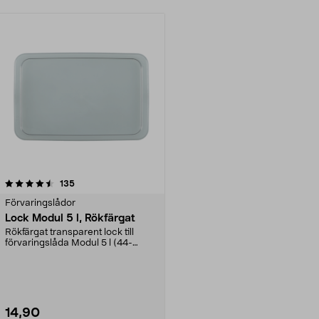
recensioner
135
Förvaringslådor
Lock Modul 5 l, Rökfärgat
Rökfärgat transparent lock till
förvaringslåda Modul 5 l (44-
3000-5).
14,90