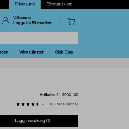
Privatkund
Företagskund
Välkommen
Logga in/Bli medlem
nden
Våra tjänster
Club Clas
Artikelnr:
44-3000-100
328
recensioner
Lägg i varukorg
(1)