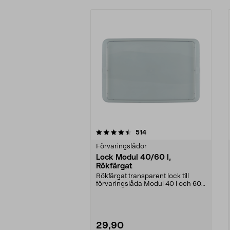
5av 5 stjärnor
4.5av 5 stjärnor
recensioner
514
Förvaringslådor
Lock Modul 40/60 l,
Rökfärgat
Rökfärgat transparent lock till
förvaringslåda Modul 40 l och 60 l
(44-3000-40, ...
29,90