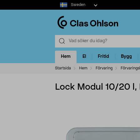
Select
Sweden
market
Hem
El
Fritid
Bygg
Startsida
Hem
Förvaring
Förvarings
Lock Modul 10/20 l,