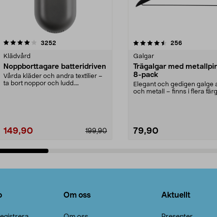
4.5av 5 stjärnor
recensioner
4.0av 5 stjärnor
recensioner
3252
256
Klädvård
Galgar
Noppborttagare batteridriven
Trägalgar med metallpi
8-pack
Vårda kläder och andra textilier –
ta bort noppor och ludd.
Elegant och gedigen galge a
Noppborttagaren fräs...
och metall – finns i flera färg
Galge med sv...
149,90
79,90
199,90
Lägg i varukorg
Lägg i varukorg
o
Om oss
Aktuellt
egistrera
Om oss
Presenter