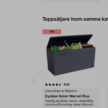
Lägg i varukorg
Toppsäljare inom samma ka
-18%
5 av 5 stjärnor
4.5 av 5 stjärnor
recensioner
639
Utemöbler & tillbehör
Dynbox Keter Marvel Plus
Stadig dynlåda i plast, vädertålig
utomhusförvaring. Keter Marvel