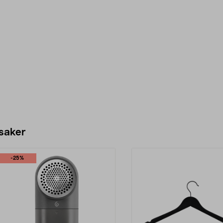
 saker
-25%