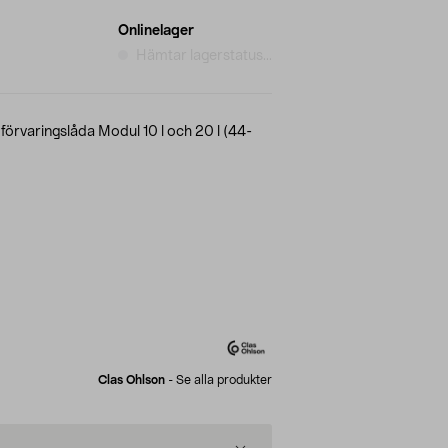
Onlinelager
Hämtar lagerstatus...
l förvaringslåda Modul 10 l och 20 l (44-
Clas Ohlson
-
Se alla produkter