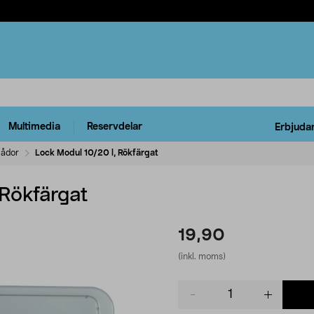
Multimedia
Reservdelar
Erbjuda
lådor
Lock Modul 10/20 l, Rökfärgat
 Rökfärgat
19,90
(inkl. moms)
Product
quantity