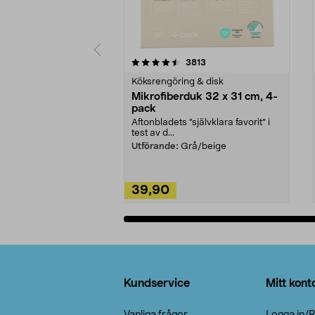
5av 5 stjärnor
4.0av 5 stjärnor
recensioner
3813
Köksrengöring & disk
Mikrofiberduk 32 x 31 cm, 4-
pack
Aftonbladets "självklara favorit” i
test av d...
Utförande:
Grå/beige
39,90
Lägg i varukorg
Sidfot
Kundservice
Mitt kont
Vanliga frågor
Logga in/R