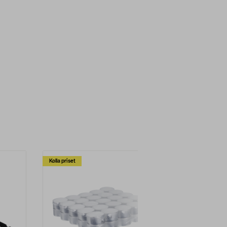
Kolla priset
Multibuy