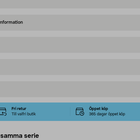
information
Fri retur
Öppet köp
Till valfri butik
365 dagar öppet köp
 samma serie