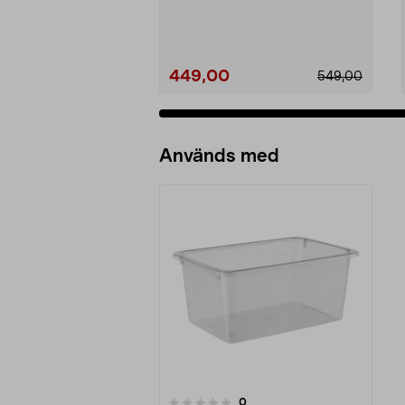
Plus dynbox me...
449,00
549,00
Används med
recensioner
0
0 av 5 stjärnor