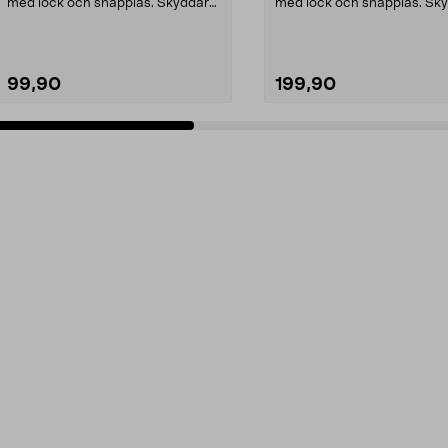
med lock och snäpplås. Skyddar
med lock och snäpplås. Sk
innehållet mo...
innehållet mo...
99,90
199,90