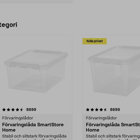
Lägg i varukorg
tegori
Kolla priset
4.5 av 5 stjärnor
recensioner
4.5 av 5 stjärnor
recensione
8699
8699
Förvaringslådor
Förvaringslådor
Förvaringslåda SmartStore
Förvaringslåda SmartS
Home
Home
Stabil och slitstark förvaringslåda
Stabil och slitstark förvarin