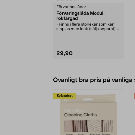
Förvaringslådor
Förvaringslåda Modul,
rökfärgad
• Finns i flera storlekar som kan
staplas med lock (säljs separat).
• Svensktillverkad,
livsmedelsgodkänd förvaring för
stort och smått.
• Förvaringslåda Modul –
temperaturtålig förvaring (-40 till
29,90
+120 °C).
• Hitta din kombination av små och
stora plastlådor (5–60 liter).
• Tillverkad i Sverige. Färg: Grå.
Lägg i varukorg
Ovanligt bra pris på vanliga
Kolla priset