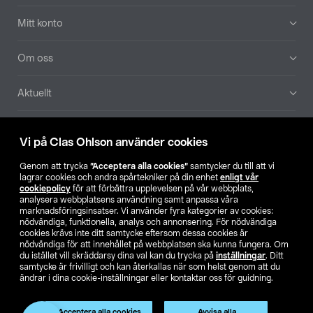
Mitt konto
Om oss
Aktuellt
Våra bolag
Vi på Clas Ohlson använder cookies
Hitta butik
Genom att trycka
”Acceptera alla cookies”
samtycker du till att vi
lagrar cookies och andra spårtekniker på din enhet
enligt vår
cookiepolicy
för att förbättra upplevelsen på vår webbplats,
SE
NO
FI
analysera webbplatsens användning samt anpassa våra
marknadsföringsinsatser. Vi använder fyra kategorier av cookies:
nödvändiga, funktionella, analys och annonsering. För nödvändiga
cookies krävs inte ditt samtycke eftersom dessa cookies är
nödvändiga för att innehållet på webbplatsen ska kunna fungera. Om
du istället vill skräddarsy dina val kan du trycka på
inställningar
. Ditt
samtycke är frivilligt och kan återkallas när som helst genom att du
ändrar i dina cookie-inställningar eller kontaktar oss för guidning.
Köpvillkor
Privacy statement
Klubbvillkor
För företag
Ändra till priser exklusive moms
Produkten har utgått
Acceptera alla cookies
Avvisa alla