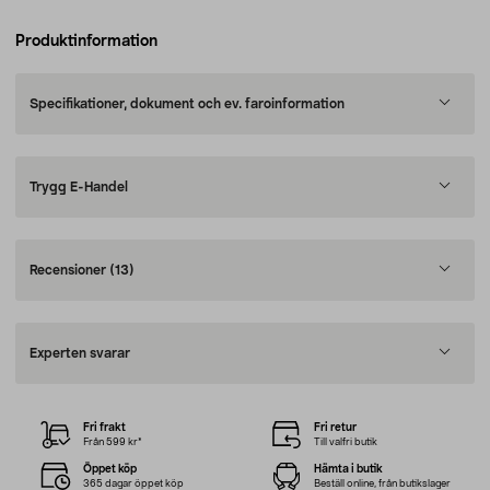
Produktinformation
Specifikationer, dokument och ev. faroinformation
Trygg E-Handel
Recensioner
(13)
Experten svarar
Fri frakt
Fri retur
Från 599 kr*
Till valfri butik
Öppet köp
Hämta i butik
365 dagar öppet köp
Beställ online, från butikslager