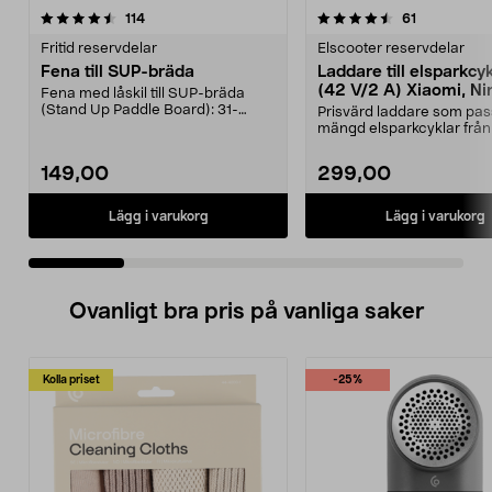
4.5 av 5 stjärnor
recensioner
4.5 av 5 stjärnor
recensioner
114
61
Fritid reservdelar
Elscooter reservdelar
Fena till SUP-bräda
Laddare till elsparkcy
(42 V/2 A) Xiaomi, Ni
Fena med låskil till SUP-bräda
E-Way m.fl.
(Stand Up Paddle Board): 31-
Prisvärd laddare som pas
974331-2059, E11 Pass...
mängd elsparkcyklar från
Ninebot och E-Wa...
149,00
299,00
Lägg i varukorg
Lägg i varukorg
Ovanligt bra pris på vanliga saker
Kolla priset
-25%