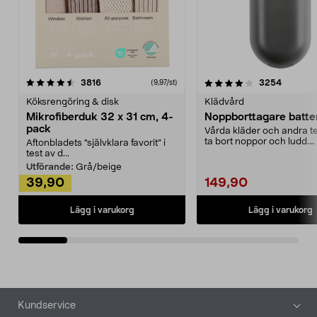
4.0av 5 stjärnor
recensioner
4.5av 5 stjärnor
recensio
3816
3254
(9,97/st)
Köksrengöring & disk
Klädvård
Mikrofiberduk 32 x 31 cm, 4-
Noppborttagare batter
pack
Vårda kläder och andra tex
ta bort noppor och ludd.
Aftonbladets "självklara favorit” i
Noppborttagaren fräs...
test av d...
Utförande:
Grå/beige
39,90
149,90
Lägg i varukorg
Lägg i varukorg
Sidfot
Kundservice