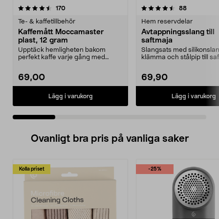
4.5 av 5 stjärnor
recensioner
4.5 av 5 stjärnor
recensione
170
88
Te- & kaffetillbehör
Hem reservdelar
Kaffemått Moccamaster
Avtappningsslang till
plast, 12 gram
saftmaja
Upptäck hemligheten bakom
Slangsats med silikonslan
perfekt kaffe varje gång med
klämma och stålpip till sa
denna exklusiva doserings...
69,00
69,90
Lägg i varukorg
Lägg i varukorg
Ovanligt bra pris på vanliga saker
Kolla priset
-25%