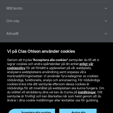
Mitt konto
Om oss
Aktuellt
Våra bolag
Vi på Clas Ohlson använder cookies
Hitta butik
Genom att trycka
”Acceptera alla cookies”
samtycker du till att vi
lagrar cookies och andra spårtekniker på din enhet
enligt vår
cookiepolicy
för att förbättra upplevelsen på vår webbplats,
SE
NO
FI
analysera webbplatsens användning samt anpassa våra
marknadsföringsinsatser. Vi använder fyra kategorier av cookies:
nödvändiga, funktionella, analys och annonsering. För nödvändiga
cookies krävs inte ditt samtycke eftersom dessa cookies är
nödvändiga för att innehållet på webbplatsen ska kunna fungera. Om
du istället vill skräddarsy dina val kan du trycka på
inställningar
. Ditt
samtycke är frivilligt och kan återkallas när som helst genom att du
ändrar i dina cookie-inställningar eller kontaktar oss för guidning.
Köpvillkor
Privacy statement
Klubbvillkor
För företag
Ändra till priser exklusive moms
Produkten har utgått
Acceptera alla cookies
Avvisa alla