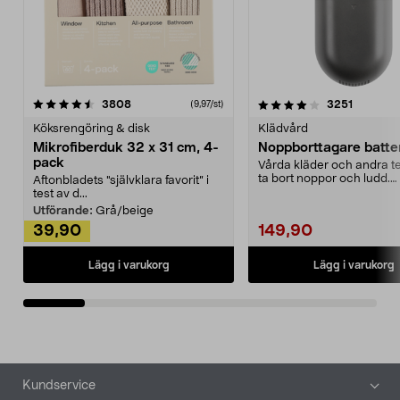
4.0av 5 stjärnor
recensioner
4.5av 5 stjärnor
recensio
3808
3251
(9,97/st)
Köksrengöring & disk
Klädvård
Mikrofiberduk 32 x 31 cm, 4-
Noppborttagare batter
pack
Vårda kläder och andra tex
ta bort noppor och ludd.
Aftonbladets "självklara favorit” i
Noppborttagaren fräs...
test av d...
Utförande:
Grå/beige
39,90
149,90
Lägg i varukorg
Lägg i varukorg
Sidfot
Kundservice