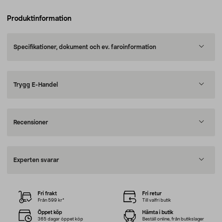
Produktinformation
Specifikationer, dokument och ev. faroinformation
Trygg E-Handel
Recensioner
Experten svarar
Fri frakt
Fri retur
Från 599 kr*
Till valfri butik
Öppet köp
Hämta i butik
365 dagar öppet köp
Beställ online, från butikslager