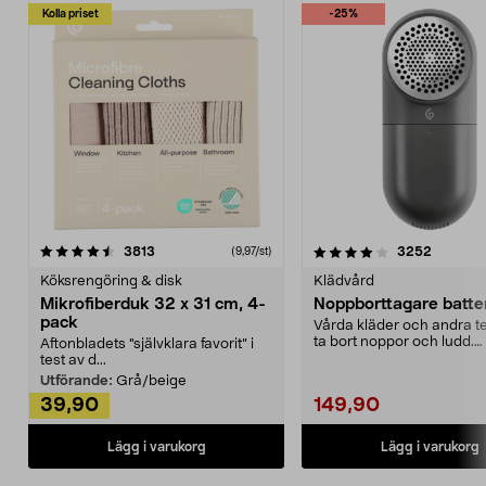
Kolla priset
-25%
4.0av 5 stjärnor
recensioner
4.5av 5 stjärnor
recensio
3813
3252
(9,97/st)
Köksrengöring & disk
Klädvård
Mikrofiberduk 32 x 31 cm, 4-
Noppborttagare batter
pack
Vårda kläder och andra tex
ta bort noppor och ludd.
Aftonbladets "självklara favorit” i
Noppborttagaren fräs...
test av d...
Utförande:
Grå/beige
39,90
149,90
Lägg i varukorg
Lägg i varukorg