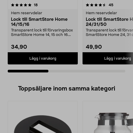
4.5av 5 stjärnor
recensioner
4.5av 5 stjärnor
recensione
18
45
Hem reservdelar
Hem reservdelar
Lock till SmartStore Home
Lock till SmartStore
14/15/16
24/31/50
Transparent lock till förvaringsbox
Transparent lock till förv
SmartStore Home 14, 15 och 16.
SmartStore Home 24, 31 
Passar även S...
Passar även S...
34,90
49,90
Lägg i varukorg
Lägg i varukorg
Toppsäljare inom samma kategori