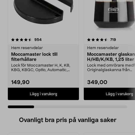
4.5 av 5 stjärnor
recensioner
4.5 av 5 stjärnor
recensione
954
719
Hem reservdelar
Hem reservdelar
Moccamaster lock till
Moccamaster glaska
filterhållare
H/HB/K/KB, 1,25 liter
Lock för Moccamaster H, K, KB,
Lock med omrörare medfö
KBG, KBGC, Optio, Automatic,
Originalglaskanna från
Automatic S, Manual ...
Moccamaster. Förläng livet
149,90
349,00
Lägg i varukorg
Lägg i varukorg
Ovanligt bra pris på vanliga saker