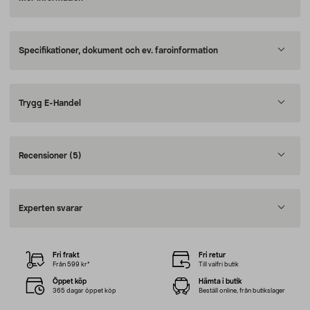
Specifikationer, dokument och ev. faroinformation
Trygg E-Handel
Recensioner
(5)
Experten svarar
Fri frakt
Fri retur
Från 599 kr*
Till valfri butik
Öppet köp
Hämta i butik
365 dagar öppet köp
Beställ online, från butikslager