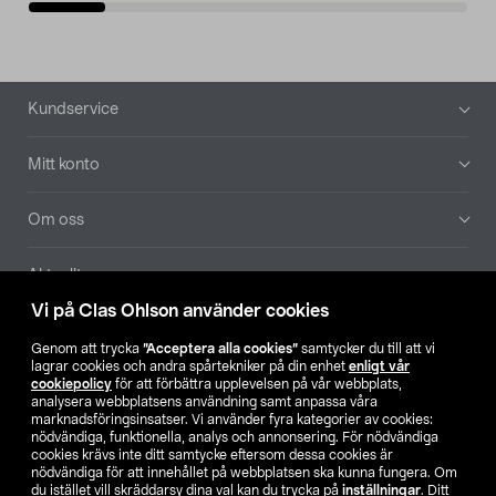
Sidfot
Kundservice
Mitt konto
Om oss
Aktuellt
Vi på Clas Ohlson använder cookies
Våra bolag
Genom att trycka
”Acceptera alla cookies”
samtycker du till att vi
lagrar cookies och andra spårtekniker på din enhet
enligt vår
Hitta butik
cookiepolicy
för att förbättra upplevelsen på vår webbplats,
analysera webbplatsens användning samt anpassa våra
marknadsföringsinsatser. Vi använder fyra kategorier av cookies:
nödvändiga, funktionella, analys och annonsering. För nödvändiga
SE
NO
FI
cookies krävs inte ditt samtycke eftersom dessa cookies är
nödvändiga för att innehållet på webbplatsen ska kunna fungera. Om
du istället vill skräddarsy dina val kan du trycka på
inställningar
. Ditt